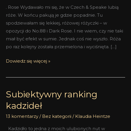
. Rose Wydawało mi się, że w Czech & Speake lubią
róże. W końcu pakują je gdzie popadnie. Tu
spodziewałam się lekkiej, różowej różyczki – w
opozycji do No.88 i Dark Rose. I nie wiem, czy nie taki
miał być efekt w sumie. Jednak coś nie wyszło. Róża
po raz kolejny została przemielona i wyciśnięta. […]
Dowiedz się więcej »
Subiektywny ranking
Subiektywny
ranking
kadzideł
kadzideł
13 komentarzy
/
Bez kategorii
/
Klaudia Heintze
Kadzidło to jedna z moich ulubionych nut w