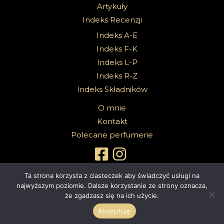
Artykuły
Indeks Recenzji
Indeks A-E
Indeks F-K
Indeks L-P
Indeks R-Z
Indeks Składników
O mnie
Kontakt
Polecane perfumerie
Ta strona korzysta z ciasteczek aby świadczyć usługi na
najwyższym poziomie. Dalsze korzystanie ze strony oznacza,
że zgadzasz się na ich użycie.
Copyright 2026 @Sabbath Of Senses |
Z dumą wspierane przez
4ec.eu - strony www i sklepy internetowe
Akceptuję