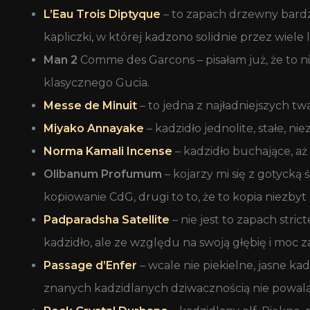
L’Eau Trois Diptyque
– to zapach drzewny bardzi
kapliczki, w której kadzono solidnie przez wiele l
Man 2
Comme des Garcons – pisałam już, że to n
klasycznego Gucia.
Messe de Minuit
– to jedna z najładniejszych twa
Miyako Annayake
– kadzidło jednolite, stałe, 
N
orma Kamali Incense
– kadzidło buchające, aż 
Olibanum Profumum
– kojarzy mi się z gotycką
kopiowanie CdG, drugi to to, że to kopia niezbyt
Padparadsha Satellite
– nie jest to zapach stri
kadzidło, ale ze względu na swoją głębię i moc zas
Passage d’Enfer
– wcale nie piekielne, jasne k
znanych kadzidlanych dziwacznością nie powala