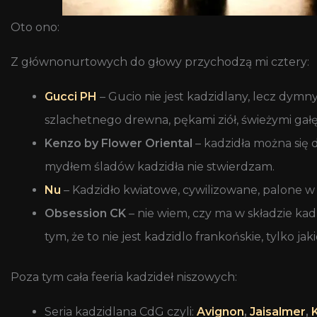
Oto ono:
Z głównonurtowych do głowy przychodzą mi cztery:
Gucci PH
– Gucio nie jest kadzidlany, lecz dym
szlachetnego drewna, pękami ziół, świeżymi gałę
Kenzo by Flower Oriental
– kadzidła można się 
mydłem śladów kadzidła nie stwierdzam.
Nu
– Kadzidło kwiatowe, cywilizowane, palone 
Obsession CK
– nie wiem, czy ma w składzie kad
tym, że to nie jest kadzidlo frankońskie, tylko jak
Poza tym cała feeria kadzideł niszowych:
Seria kadzidlana CdG czyli:
Avignon
,
Jaisalmer
,