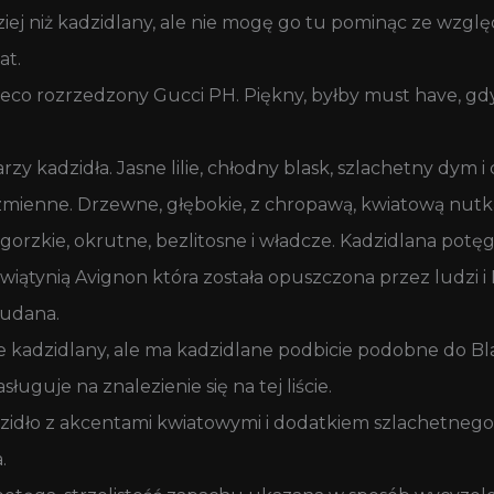
ej niż kadzidlany, ale nie mogę go tu pominąc ze wzglę
at.
ieco rozrzedzony Gucci PH. Piękny, byłby must have, gdy
rzy kadzidła. Jasne lilie, chłodny blask, szlachetny dym i
niezmienne. Drzewne, głębokie, z chropawą, kwiatową nutk
gorzkie, okrutne, bezlitosne i władcze. Kadzidlana potęg
 świątynią Avignon która została opuszczona przez ludzi i
 udana.
cte kadzidlany, ale ma kadzidlane podbicie podobne do Bl
ługuje na znalezienie się na tej liście.
adzidło z akcentami kwiatowymi i dodatkiem szlachetne
.