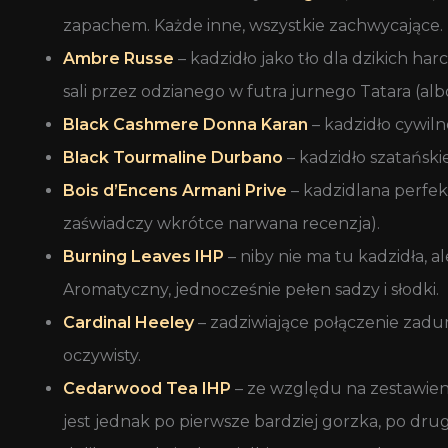
zapachem. Każde inne, wszystkie zachwycające.
Ambre Russe
– kadzidło jako tło dla dzikich h
sali przez odzianego w futra jurnego Tatara (alb
Black Cashmere Donna Karan
– kadzidło cywiln
Black Tourmaline Durbano
– kadzidło szatański
Bois d’Encens Armani Prive
– kadzidlana perfek
zaświadczy wkrótce narwana recenzja).
Burning Leaves IHP
– niby nie ma tu kadzidła, a
Aromatyczny, jednocześnie pełen sadzy i słodki.
Cardinal Heeley
– zadziwiające połączenie zadu
oczywisty.
Cedarwood Tea IHP
– ze względu na zestawien
jest jednak po pierwsze bardziej gorzka, po dru