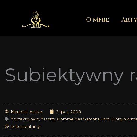
Przejdź
do
O Mnie
Art
treści
Subiektywny r
Klaudia Heintze
2 lipca, 2008
* przekrojowo
,
* szorty
,
Comme des Garcons
,
Etro
,
Giorgio Arma
13 komentarzy