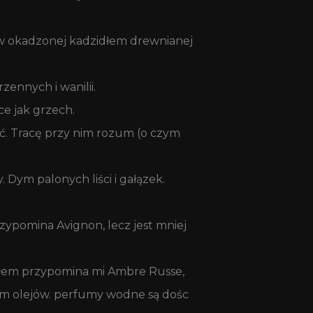
e w okadzonej kadzidłem drewnianej
ennych i wanilii.
ce jak grzech.
ęć. Tracę przy nim rozum (o czym
 Dym palonych liści i gałązek.
zypomina Avignon, lecz jest mniej
dłem przypomina mi Ambre Russe,
znam olejów. perfumy wodne są dośc