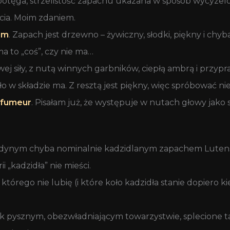
 potęga, strzelistość zapachu ukazana w sposób wycyzelo
ycia. Moim zdaniem.
um
. Zapach jest drzewno – żywiczny, słodki, piękny i chy
a to „coś”, czy nie ma…
wej siły, z nutą winnych garbników, ciepłą ambrą i prz
ło w składzie ma. Z resztą jest piękny, więc spróbować nie 
rfumeur
. Pisałam już, że występuje w nutach głowy ja
jedynym chyba nominalnie kadzidlanym zapachem Lutens
„kadzidła” nie mieści.
, którego nie lubię (i które koło kadzidła stanie dopiero k
k pysznym, obezwładniającym towarzystwie, splecione ta