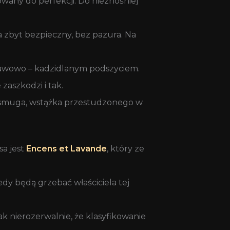
wany do perfekcji. Do nieznośniej
ba zbyt bezpieczny, bez pazura. Na
yprawowo – kadzidlanym podszyciem.
zaszkodzi i tak.
ko smuga, wstążka przestudzonego w
a jest
Encens et Lavande
, który ze
iedy będą grzebać właściciela tej
k nierozerwalnie, że klasyfikowanie