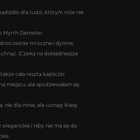
adzidło dla ludzi, którym róże nie
 do Myrrh Demeter.
 jednocześnie mroczne i dymne.
etchnąć. (Czeka na dokładniejsze
akże cała reszta kapliczki.
na miejscu, ale spodziewałam się
. nie dla mnie, ale uznaję klasę.
 eleganckie i niby nie ma się do
kie.