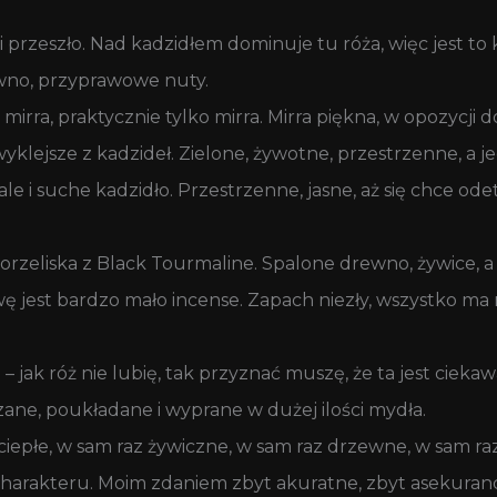
przeszło. Nad kadzidłem dominuje tu róża, więc jest to k
ewno, przyprawowe nuty.
i mirra, praktycznie tylko mirra. Mirra piękna, w opozycji
wyklejsze z kadzideł. Zielone, żywotne, przestrzenne, a
le i suche kadzidło. Przestrzenne, jasne, aż się chce od
orzeliska z Black Tourmaline. Spalone drewno, żywice, a t
wę jest bardzo mało incense. Zapach niezły, wszystko ma 
 jak róż nie lubię, tak przyznać muszę, że ta jest ciekawa
zane, poukładane i wyprane w dużej ilości mydła.
ciepłe, w sam raz żywiczne, w sam raz drzewne, w sam raz
charakteru. Moim zdaniem zbyt akuratne, zbyt asekuranc