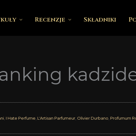
ykuły
Recenzje
Składniki
P
anking kadzide
ni
,
I Hate Perfume
,
L'Artisan Parfumeur
,
Olivier Durbano
,
Profumum 