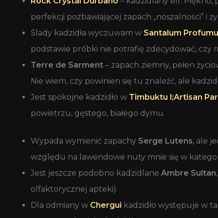
Rock Crystal Durbano
– kadzidlany elf. Piękno,
perfekcji pozbawiającej zapach „noszalności” i ż
Ślady kadzidła wyczuwam w
Santalum Profum
podstawie próbki nie potrafię zdecydować, czy m
Terre de Sarment
– zapach ziemny, pełen życio
Nie wiem, czy powinien się tu znaleźć, ale kadzid
Jest spokojne kadzidło w
Timbuktu l;Artisan Pa
powietrzu, gęstego, białego dymu.
Wypada wymienić zapachy
Serge Lutens
, ale 
względu na lawendowe nuty mnie się w kategorii 
Jest jeszcze podobno kadzidlane
Ambre Sultan
olfaktorycznej apteki).
Dla odmiany w
Chergui
kadzidło występuje w ta