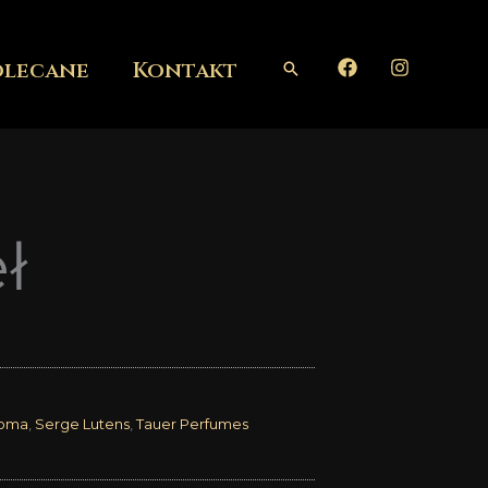
olecane
Kontakt
Szukaj
ł
Roma
,
Serge Lutens
,
Tauer Perfumes