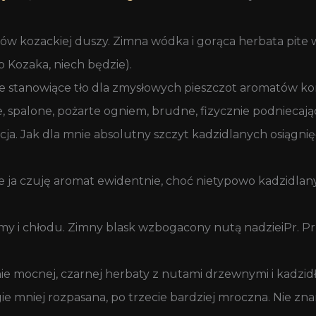
arców kozackiej duszy. Zimna wódka i gorąca herbata pit
o Kozaka, niech będzie).
e stanowiące tło dla zmysłowych pieszczot aromatów korz
e, spalone, pożarte ogniem, brudne, fizycznie podniecają
cja. Jak dla mnie absolutny szczyt kadzidlanych osiągni
le ja czuję aromat ewidentnie, choć nietypowo kadzidlany.
my i chłodu. Zimny blask wzbogacony nutą nadzieiPr. Pr
ie mocnej, czarnej herbaty z nutami drzewnymi i kadzi
gie mniej rozpasana, po trzecie bardziej mroczna. Nie 