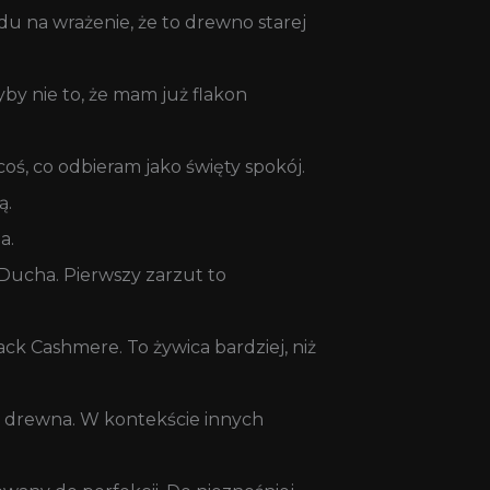
du na wrażenie, że to drewno starej
by nie to, że mam już flakon
 coś, co odbieram jako święty spokój.
ą.
a.
 Ducha. Pierwszy zarzut to
ack Cashmere. To żywica bardziej, niż
go drewna. W kontekście innych