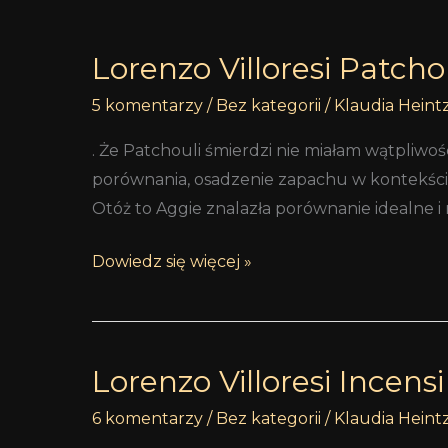
Lorenzo Villoresi Patcho
5 komentarzy
/
Bez kategorii
/
Klaudia Heint
. Że Patchouli śmierdzi nie miałam wątpliw
porównania, osadzenie zapachu w kontekście
Otóż to Aggie znalazła porównanie idealne i 
Dowiedz się więcej »
Lorenzo Villoresi Incensi
Lorenzo
Villoresi
6 komentarzy
/
Bez kategorii
/
Klaudia Heint
Incensi