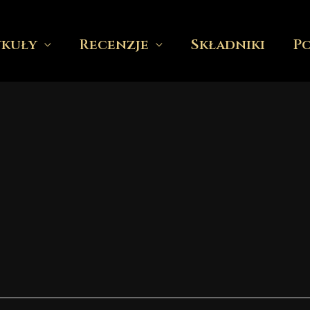
ykuły
Recenzje
Składniki
P