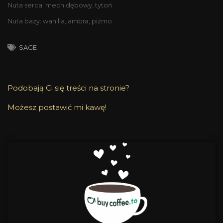
Nuta serca: mech dębowy, tytoń
Nuta bazy: wanilia, ambra, piżmo
SAGE
Podobają Ci się treści na stronie?
Możesz postawić mi kawę!