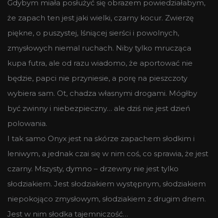
Gdybym miała posłużyć się obrazem powiedziałabym,
że zapach ten jest jaki wielki, czarny kocur. Zwierzę
piękne, o puszystej, lśniącej sierści i powolnych,
zmysłowych niemal ruchach. Niby tylko mrucząca
kupa futra, ale od razu wiadomo, że aportować nie
będzie, papci nie przyniesie, a porę na pieszczoty
wybiera sam. Ot, chadza własnymi drogami. Mógłby
być zwinny i niebezpieczny… ale dziś nie jest dzień
polowania.
I tak samo Onyx jest na skórze zapachem słodkim i
leniwym, a jednak czai się w nim coś, co sprawia, że jest
czarny. Mszysty, dymno – drzewny nie jest tylko
słodziakiem. Jest słodziakiem występnym, słodziakiem
niepokojąco zmysłowym, słodziakiem z drugim dnem.
Jest w nim słodka tajemniczość…