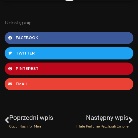
Udostępnij:
FACEBOOK
TWITTER
PINTEREST
EMAIL
Prev
N
Poprzedni wpis
Następny wpis
Gucci Rush for Men
I Hate Perfume Patchouli Empire