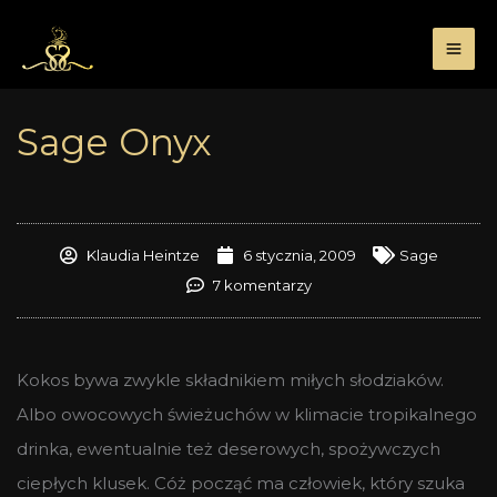
Przejdź
do
treści
Sage Onyx
Klaudia Heintze
6 stycznia, 2009
Sage
7 komentarzy
Kokos bywa zwykle składnikiem miłych słodziaków.
Albo owocowych świeżuchów w klimacie tropikalnego
drinka, ewentualnie też deserowych, spożywczych
ciepłych klusek. Cóż począć ma człowiek, który szuka