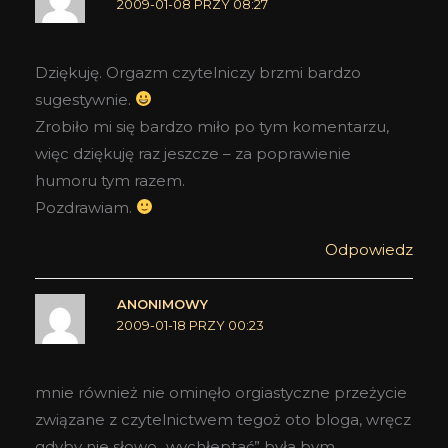
2009-01-08 PRZY 08:27
Dziękuję. Orgazm czytelniczy brzmi bardzo
sugestywnie.
Zrobiło mi się bardzo miło po tym komentarzu,
więc dziękuję raz jeszcze – za poprawienie
humoru tym razem.
Pozdrawiam.
Odpowiedz
ANONIMOWY
2009-01-18 PRZY 00:23
mnie również nie ominęło orgiastyczne przeżycie
związane z czytelnictwem tegoż oto bloga, wręcz
gdyby nie słowo „wychłeptać” była bym