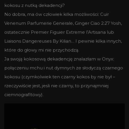
kokosu z nutką dekadencji?
No dobra, ma ów człowiek kilka możliwości: Cuir
Venenum Parfumerie Generale, Ginger Ciao 2.27 Yosh,
ostatecznie Premier Figuier Extreme l’Artisana lub
Liaisons Dangereuses By Kilian… I pewnie kilka innych,
które do głowy mi nie przychodzą.
Ja swoją kokosową dekadencję znalazłam w Onyx:
połączeniu mchu i nut dymnych ze słodyczą czarnego
kokosu (czymkolwiek ten czarny kokos by nie był –
rzeczywiście jest, jesli nie czarny, to przynajmniej
ciemnografitowy).