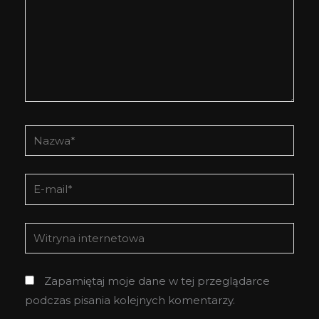
Nazwa*
E-
mail*
Witryna
internetowa
Zapamiętaj moje dane w tej przeglądarce
podczas pisania kolejnych komentarzy.