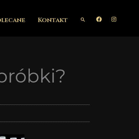
olecane
Kontakt
Szukaj
próbki?