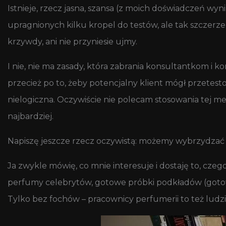
Istnieje, rzecz jasna, szansa (z moich doświadczeń wyn
upragnionych kilku kropel do testów, ale tak szczerz
krzywdy, ani nie przyniesie ujmy.
I nie, nie ma zasady, która zabrania konsultantkom 
przecież po to, żeby potencjalny klient mógł przetest
nielogiczna. Oczywiście nie polecam stosowania tej 
najbardziej.
Napiszę jeszcze rzecz oczywistą: możemy wybrzydza
Ja zwykle mówię, co mnie interesuje i dostaję to, cz
perfumy celebrytów, gotowe próbki podkładów (gotowiz
Tylko bez fochów – pracownicy perfumerii to też ludzi