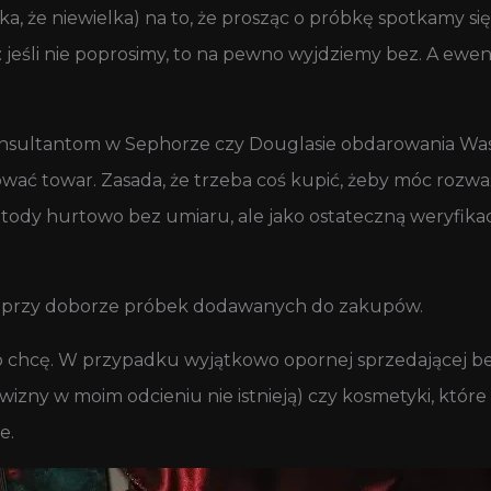
ika, że niewielka) na to, że prosząc o próbkę spotkamy 
e: jeśli nie poprosimy, to na pewno wyjdziemy bez. A e
i konsultantom w Sephorze czy Douglasie obdarowania Wa
ować towar. Zasada, że trzeba coś kupić, żeby móc rozwa
metody hurtowo bez umiaru, ale jako ostateczną weryfi
ć przy doborze próbek dodawanych do zakupów.
ego chcę. W przypadku wyjątkowo opornej sprzedającej be
ny w moim odcieniu nie istnieją) czy kosmetyki, które 
e.