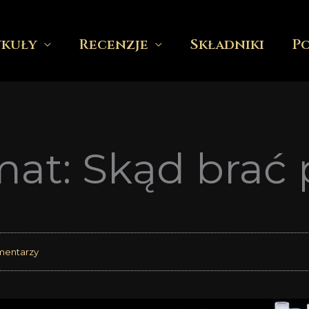
ykuły
Recenzje
Składniki
P
at: Skąd brać 
mentarzy