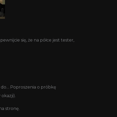
wnijcie się, że na półce jest tester,
j do… Poproszenia o próbkę
okazji).
na stronę.