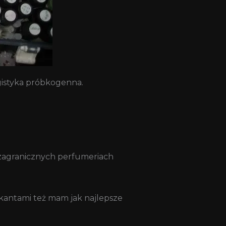
ogistyka próbkogenna.
 zagranicznych perfumeriach
dekantami też mam jak najlepsze