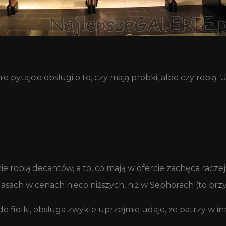
ytajcie obsługi o to, czy mają próbki, albo czy robią. Upe
 robią decantów, a to, co mają w ofercie zachęca racze
lasach w cenach nieco niższych, niż w Sephorach (to przy 
o fiolki, obsługa zwykle uprzejmie udaje, że patrzy w in