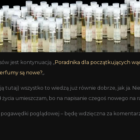
isów jest kontynuacją „
Poradnika dla początkujących wą
 perfumy są nowe?
„.
tutaj) wszystko to wiedzą już równie dobrze, jak ja. Ni
ił życia umieszczam, bo na napisanie czegoś nowego na r
zej pogawędki poglądowej – będę wdzięczna za komentarz