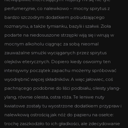
perfumeryjnie, co nalewkowo – mocny spirytus z
bardzo szczodrym dodatkiem pobudzającego
rozmarynu, a także tymianku, bazylii i szałwii. Zioła
podarte na niedosuszone strzępki wiją się i wirują w
mocnym alkoholu ciągnąc za sobą nieomal
zauważalne smużki wyciąganych przez spirytus
olejków eterycznych. Dopiero kiedy oswoimy ten
intensywny początek zapachu możemy spróbować
wyodrębnić więcej składników. A więc jałowiec, coś
pachnącego podobnie do liści podbiału, oleisty ylang-
ylang, równie oleista, ostra róża. Te leniwe nuty
kwiatowe zostały tu wyostrzone dodatkiem przypraw i
nalewkową ostrością jak nóż do papieru na osełce:
trochę zaszkodziło to ich gładkości, ale zdecydowanie