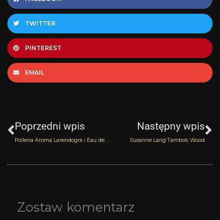
TWITTER
PINTEREST
EMAIL
Prev
N
Poprzedni wpis
Następny wpis
Pollena Aroma Larendogra i Eau de Cardamon cz.2
Susanne Lang Tamboti Wood
Zostaw komentarz