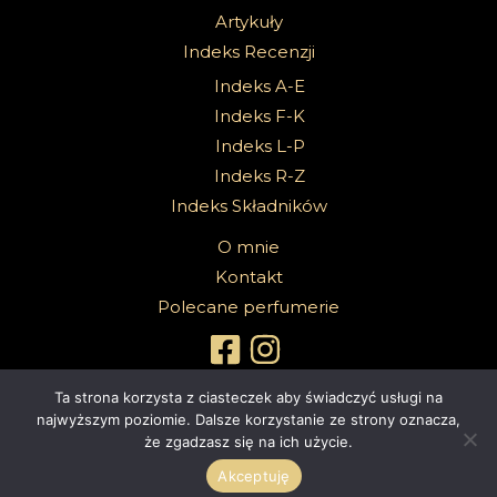
Artykuły
Indeks Recenzji
Indeks A-E
Indeks F-K
Indeks L-P
Indeks R-Z
Indeks Składników
O mnie
Kontakt
Polecane perfumerie
Ta strona korzysta z ciasteczek aby świadczyć usługi na
najwyższym poziomie. Dalsze korzystanie ze strony oznacza,
że zgadzasz się na ich użycie.
Copyright 2026 @Sabbath Of Senses |
Z dumą wspierane przez
4ec.eu - strony www i sklepy internetowe
Akceptuję