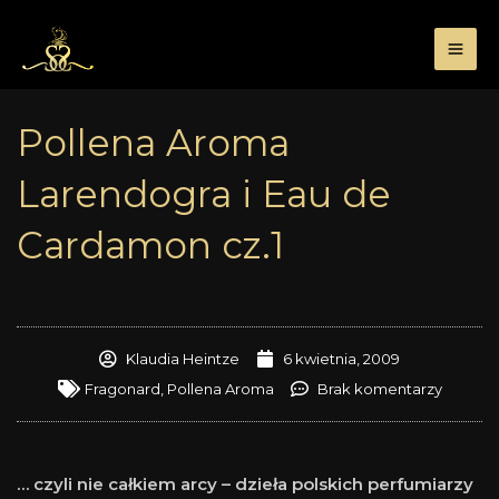
Przejdź
do
treści
Pollena Aroma
Larendogra i Eau de
Cardamon cz.1
Klaudia Heintze
6 kwietnia, 2009
Fragonard
,
Pollena Aroma
Brak komentarzy
… czyli nie całkiem arcy – dzieła polskich perfumiarzy