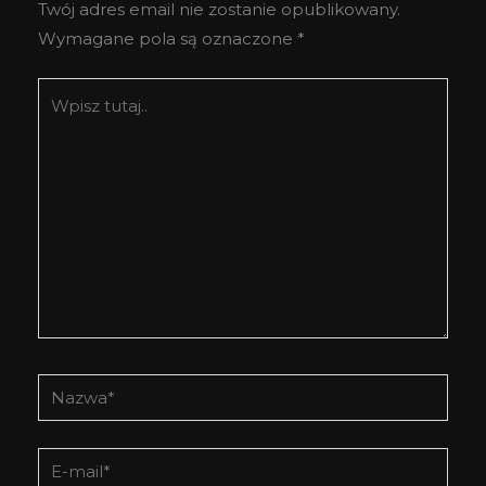
Twój adres email nie zostanie opublikowany.
Wymagane pola są oznaczone
*
Wpisz
tutaj..
Nazwa*
E-