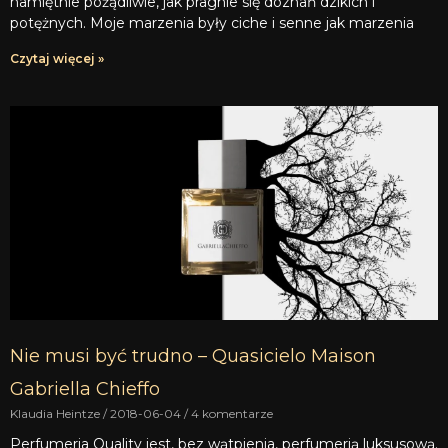
namiętnie pożądliwie, jak pragnie się doznań dzikich i
potężnych. Moje marzenia były ciche i senne jak marzenia
Czytaj więcej »
Nie musi być trudno – Quasicielo Maison
Gabriella Chieffo
Klaudia Heintze
2018-06-04
4 komentarze
Perfumeria Quality jest, bez wątpienia, perfumerią luksusową.