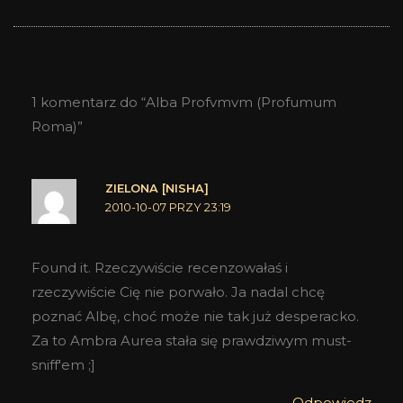
1 komentarz do “Alba Profvmvm (Profumum
Roma)”
ZIELONA [NISHA]
2010-10-07 PRZY 23:19
Found it. Rzeczywiście recenzowałaś i
rzeczywiście Cię nie porwało. Ja nadal chcę
poznać Albę, choć może nie tak już desperacko.
Za to Ambra Aurea stała się prawdziwym must-
sniff'em ;]
Odpowiedz