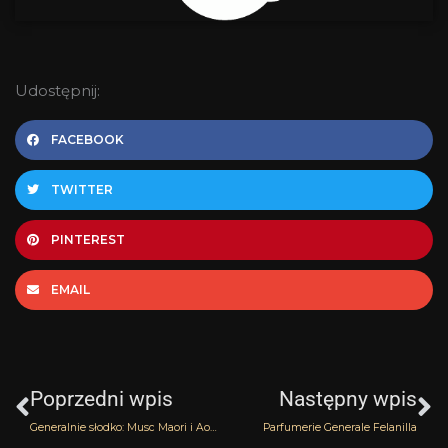
Udostępnij:
FACEBOOK
TWITTER
PINTEREST
EMAIL
Prev
N
Poprzedni wpis
Następny wpis
Generalnie słodko: Musc Maori i Aomasssai PG
Parfumerie Generale Felanilla