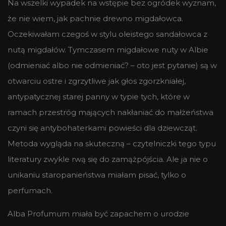
Na wszelki wypadek na wstępie bez ogródek wyznam,
że nie wiem, jak pachnie drewno migdałowca.
Oczekiwałam czegoś w stylu oleistego sandałowca z
nutą migdałów. Tymczasem migdałowe nuty w Albie
(odmieniać albo nie odmieniać? – oto jest pytanie) są w
otwarciu ostre i zgrzytliwe jak głos zgorzkniałej,
antypatycznej starej panny w typie tych, które w
ramach przestróg mających nakłaniać do małżeństwa
czyni się antybohaterkami powieści dla dziewcząt.
Metoda wygląda na skuteczną – czytelniczki tego typu
literatury zwykle rwą się do zamążpójścia. Ale ja nie o
unikaniu staropanieństwa miałam pisać, tylko o
perfumach.
Alba Profumum miała być zapachem o urodzie