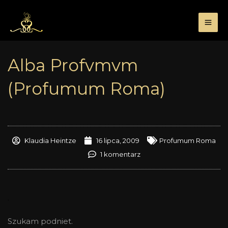
Przejdź
do
treści
Alba Profvmvm
(Profumum Roma)
Klaudia Heintze
16 lipca, 2009
Profumum Roma
1 komentarz
.
Szukam podniet.