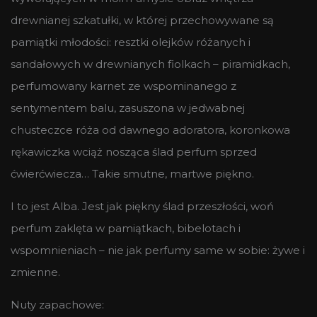
drewnianej szkatułki, w której przechowywane są
pamiątki młodości: resztki olejków różanych i
sandałowych w drewnianych fiolkach – piramidkach,
perfumowany karnet ze wspominanego z
sentymentem balu, zasuszona w jedwabnej
chusteczce róża od dawnego adoratora, koronkowa
rękawiczka wciąż nosząca ślad perfum sprzed
ćwierćwiecza… Takie smutne, martwe piękno.
I to jest Alba. Jest jak piękny ślad przeszłości, woń
perfum zaklęta w pamiątkach, bibelotach i
wspomnieniach – nie jak perfumy same w sobie: żywe i
zmienne.
Nuty zapachowe: