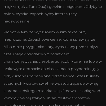
miękkim jak z Tam Dao) i gorzkimi migdałami. Gdyby to
było wszystko, zapach byłby interesujący
nadzwyczajnie.
Kłopot w tym, że wyczuwam w nim także nuty
nieproszone. Zapachowe cienie, które sprawiają, że
Alba mnie przygnębia: stary, wyostrzony przez upływ
czasu olejek migdałowy z dodatkiem
charakterystycznej, cierpkiej goryczki, której nie lubię w
arakowym aromacie do ciast, zapach przypominający
przykurzone i odbarwione przez słońce i czas bukiety
suszonych kwiatów świetnie wpasowujące się w wizję
staropanieńskiego mieszkania, piżmowo – słodką woń
komody pełnej starych ubrań, zestaw aromatów
wywołujących w moim umyśle obraz wnętrza