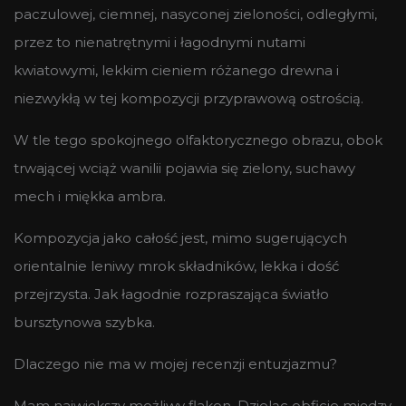
paczulowej, ciemnej, nasyconej zieloności, odległymi,
przez to nienatrętnymi i łagodnymi nutami
kwiatowymi, lekkim cieniem różanego drewna i
niezwykłą w tej kompozycji przyprawową ostrością.
W tle tego spokojnego olfaktorycznego obrazu, obok
trwającej wciąż wanilii pojawia się zielony, suchawy
mech i miękka ambra.
Kompozycja jako całość jest, mimo sugerujących
orientalnie leniwy mrok składników, lekka i dość
przejrzysta. Jak łagodnie rozpraszająca światło
bursztynowa szybka.
Dlaczego nie ma w mojej recenzji entuzjazmu?
Mam największy możliwy flakon. Dzieląc obficie między