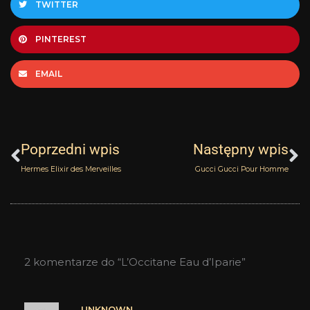
TWITTER
PINTEREST
EMAIL
Prev
N
Poprzedni wpis
Następny wpis
Hermes Elixir des Merveilles
Gucci Gucci Pour Homme
2 komentarze do “L’Occitane Eau d’Iparie”
UNKNOWN