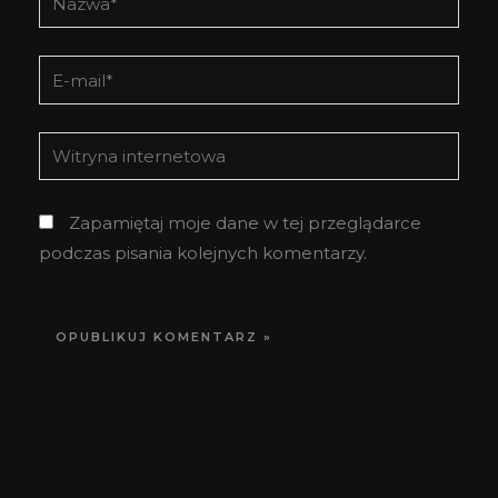
E-
mail*
Witryna
internetowa
Zapamiętaj moje dane w tej przeglądarce
podczas pisania kolejnych komentarzy.