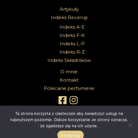
Artykuły
Indeks Recenzji
Indeks A-E
Indeks F-K
Indeks L-P
Indeks R-Z
Indeks Składników
O mnie
Kontakt
Polecane perfumerie
Ta strona korzysta z ciasteczek aby świadczyć usługi na
najwyższym poziomie. Dalsze korzystanie ze strony oznacza,
że zgadzasz się na ich użycie.
Copyright 2026 @Sabbath Of Senses |
Z dumą wspierane przez
4ec.eu - strony www i sklepy internetowe
Akceptuję