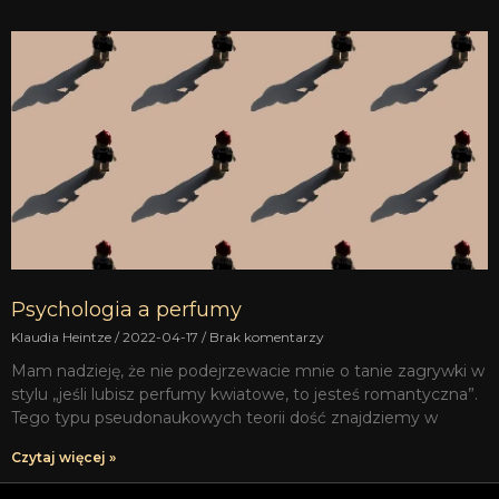
Psychologia a perfumy
Klaudia Heintze
2022-04-17
Brak komentarzy
Mam nadzieję, że nie podejrzewacie mnie o tanie zagrywki w
stylu „jeśli lubisz perfumy kwiatowe, to jesteś romantyczna”.
Tego typu pseudonaukowych teorii dość znajdziemy w
Czytaj więcej »