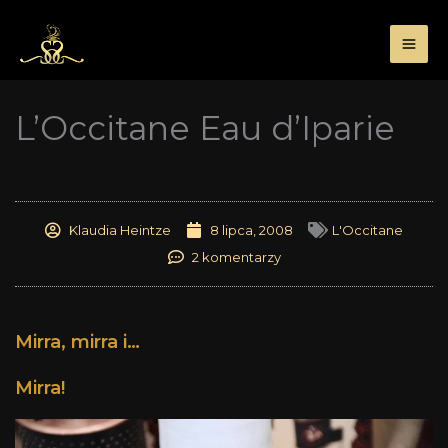
Przejdź
do
treści
L’Occitane Eau d’Iparie
Klaudia Heintze
8 lipca, 2008
L'Occitane
2 komentarzy
Mirra, mirra i…
Mirra!