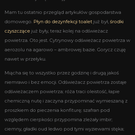
Mam tu ostatnio przegląd artykułów gospodarstwa
domowego.
Płyn do dezynfekcji toalet
już był,
środki
czyszczące
już były, teraz kolej na odświeżacz
powietrza. Oto jest. Cytrynowy odświeżacz powietrza w
aerozolu na agarowo – ambrowej bazie. Gorycz czuję
nawet w przełyku.
Miącha się to wszystko przez godzinę i drugą jakoś
niemrawo i bez emocji. Odświeżacz powietrza zostaje
odświeżaczem powietrza; róża traci oleistość, łapie
chemiczną nutę i zaczyna przypominać wymieszaną z
proszkiem do pieczenia konfiturę; szafran pod
względem cierpkości przypomina zleżały imbir;
ciemny, gładki oud ledwo pod tymi wyziewami stęka;