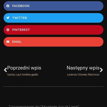
FACEBOOK
TWITTER
PINTEREST
EMAIL
Prev
N
Poprzedni wpis
Następny wpis
Szorty czyli krótkie gadki
Lorenzo Villoresi Patchouli
2 komentarze do “Montale Aoud Lime”