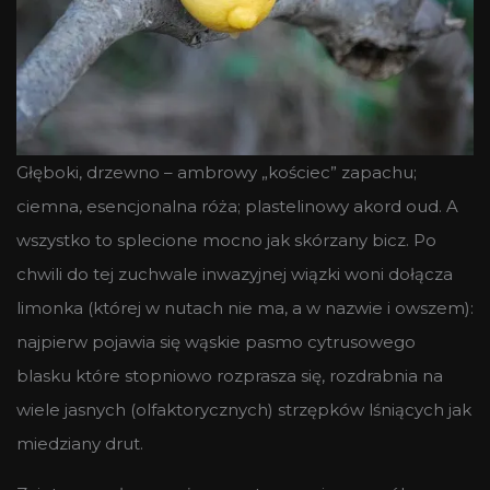
Głęboki, drzewno – ambrowy „kościec” zapachu;
ciemna, esencjonalna róża; plastelinowy akord oud. A
wszystko to splecione mocno jak skórzany bicz. Po
chwili do tej zuchwale inwazyjnej wiązki woni dołącza
limonka (której w nutach nie ma, a w nazwie i owszem):
najpierw pojawia się wąskie pasmo cytrusowego
blasku które stopniowo rozprasza się, rozdrabnia na
wiele jasnych (olfaktorycznych) strzępków lśniących jak
miedziany drut.