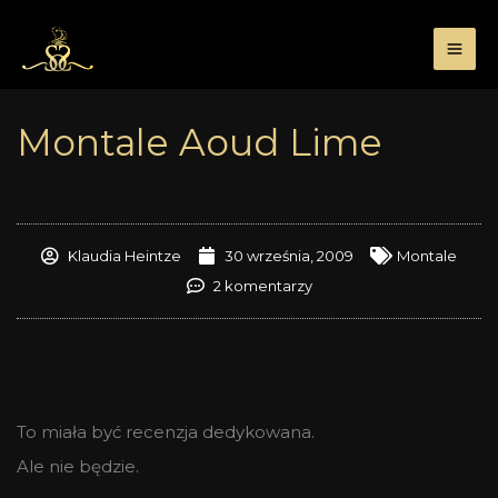
Przejdź
do
treści
Montale Aoud Lime
Klaudia Heintze
30 września, 2009
Montale
2 komentarzy
.
To miała być recenzja dedykowana.
Ale nie będzie.