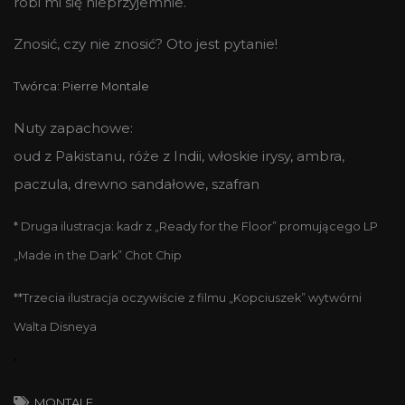
robi mi się nieprzyjemnie.
Znosić, czy nie znosić? Oto jest pytanie!
Twórca: Pierre Montale
Nuty zapachowe:
oud z Pakistanu, róże z Indii, włoskie irysy, ambra,
paczula, drewno sandałowe, szafran
* Druga ilustracja: kadr z „Ready for the Floor” promującego LP
„Made in the Dark” Chot Chip
**Trzecia ilustracja oczywiście z filmu „Kopciuszek” wytwórni
Walta Disneya
,
MONTALE