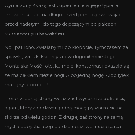
wymarzony Książę jest zupełnie nie w jego typie, a
trzewiczek gubi na długo przed północą zwiewając
przed nadętym i do tego depczącym po palcach
koronowanym kaszalotem.
No i pal licho. Zwiałabym i po kłopocie. Tymczasem za
sprawką wróżki Escority znów dogonił mnie Jego
Montalska Mość i oto, ku mojej konsternacji okazało się,
że ma całkiem niezłe nogi. Albo jedną nogę. Albo tyłek
ma fajny, albo co…?
I teraz z jednej strony wciąż zachwycam się obfitością
agaru, który z podziwu godną mocą pyszni mi się na
skórze od wielu godzin. Z drugiej zaś strony na samą
myśl o odpychającej i bardzo uciążliwej nucie serca