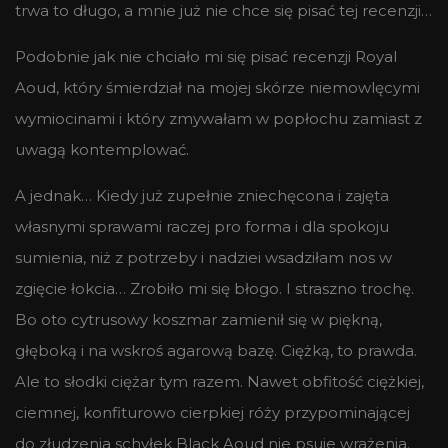
trwa to długo, a mnie już nie chce się pisać tej recenzji…
Podobnie jak nie chciało mi się pisać recenzji Royal
Aoud, który śmierdział na mojej skórze niemowlęcymi
wymiocinami i który zmywałam w popłochu zamiast z
uwagą kontemplować.
A jednak… Kiedy już zupełnie zniechęcona i zajęta
własnymi sprawami raczej pro forma i dla spokoju
sumienia, niż z potrzeby i nadziei wsadziłam nos w
zgięcie łokcia… Zrobiło mi się błogo. I straszno trochę.
Bo oto cytrusowy koszmar zamienił się w piękną,
głęboką i na wskroś agarową bazę. Ciężką, to prawda.
Ale to słodki ciężar tym razem. Nawet obfitość ciężkiej,
ciemnej, konfiturowo cierpkiej róży przypominającej
do złudzenia schyłek Black Aoud nie psuje wrażenia.