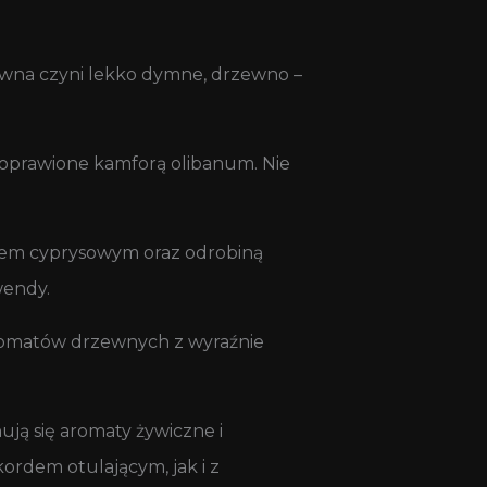
rewna czyni lekko dymne, drzewno –
 doprawione kamforą olibanum. Nie
kiem cyprysowym oraz odrobiną
wendy.
romatów drzewnych z wyraźnie
ją się aromaty żywiczne i
ordem otulającym, jak i z