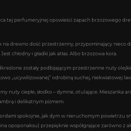
 końca tej perfumeryjnej opowieści zapach brzozowego d
jak na drewno dość przestrzenny, przypominający nieco
Jest chłodny i gładki jak atłas. Albo brzozowa kora.
kreślone zostały podbijającym przestrzenne nuty olej
owo „ucywilizowanej” odrobiną suchej, niekwiatowej la
 nuty ciepłe, słodko – dymne, otulające. Mieszanka a
ambrą i delikatnym piżmem.
rdami spokojnie, jak dym w nieruchomym powietrzu snu
bina opoponaksu) przepięknie współgrające zarówno z ak