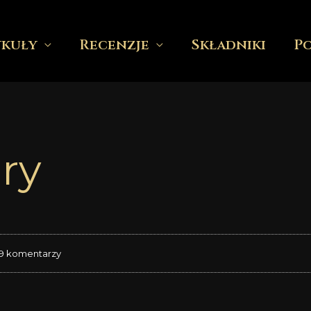
ykuły
Recenzje
Składniki
P
ry
19 komentarzy