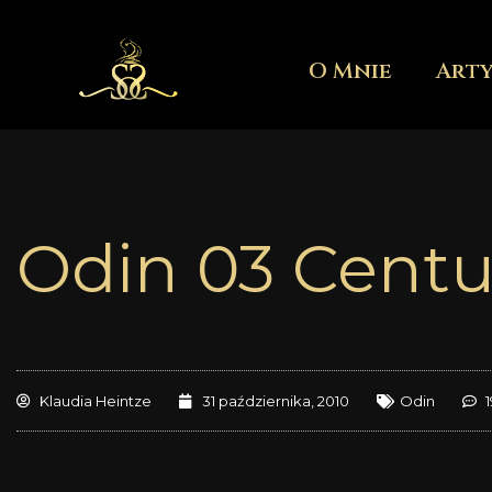
Przejdź
do
O Mnie
Art
treści
Odin 03 Centu
Klaudia Heintze
31 października, 2010
Odin