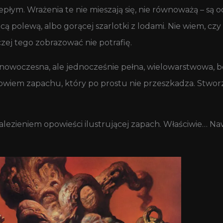
płym. Wrażenia te nie mieszają się, nie równoważą – są o
ą polewą, albo gorącej szarlotki z lodami. Nie wiem, czy
ej tego zobrazować nie potrafię.
 nowoczesna, ale jednocześnie pełna, wielowarstwowa, bo
 bowiem zapachu, który po prostu nie przeszkadza. Stworz
ezieniem opowieści ilustrującej zapach. Właściwie… Na