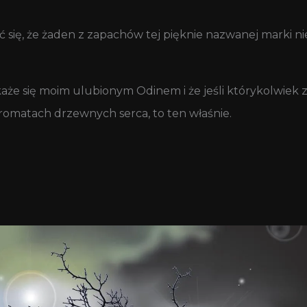
się, że żaden z zapachów tej pięknie nazwanej marki ni
każe się moim ulubionym Odinem i że jeśli którykolwiek 
omatach drzewnych serca, to ten właśnie.