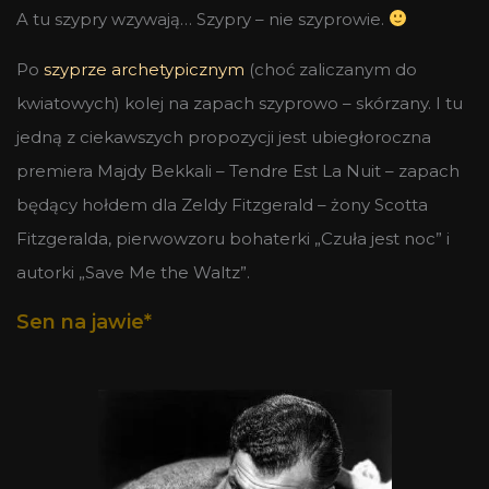
A tu szypry wzywają… Szypry – nie szyprowie.
Po
szyprze archetypicznym
(choć zaliczanym do
kwiatowych) kolej na zapach szyprowo – skórzany. I tu
jedną z ciekawszych propozycji jest ubiegłoroczna
premiera Majdy Bekkali – Tendre Est La Nuit – zapach
będący hołdem dla Zeldy Fitzgerald – żony Scotta
Fitzgeralda, pierwowzoru bohaterki „Czuła jest noc” i
autorki „Save Me the Waltz”.
Sen na jawie*