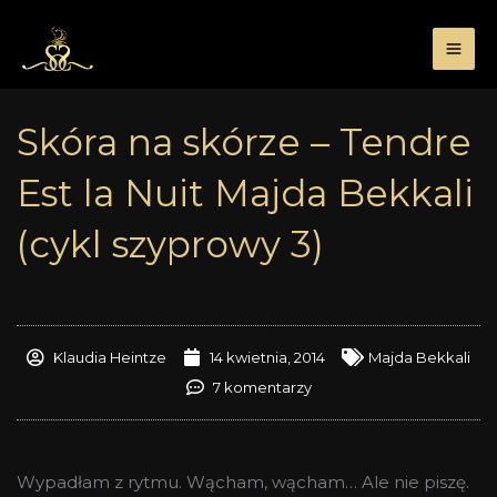
Przejdź
do
treści
Skóra na skórze – Tendre
Est la Nuit Majda Bekkali
(cykl szyprowy 3)
Klaudia Heintze
14 kwietnia, 2014
Majda Bekkali
7 komentarzy
Wypadłam z rytmu. Wącham, wącham… Ale nie piszę.