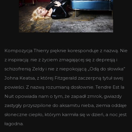
Kompozycja Thierry pięknie koresponduje z nazwą. Nie
z inspiracją: nie z życiem zmagającej się z depresją i
schizofrenią Zeldy i nie z niepokojącą „Odą do słowika”
Johna Keatsa, z której Fitzgerald zaczerpną tytuł swej
powieści. Z nazwą rozumianą dosłownie. Tendre Est la
Nuit opowiada nam o tym, że zapadł zmrok, gwiazdy
zastygły przyszpilone do aksamitu nieba, ziemia oddaje
słoneczne ciepło, którym karmiła się w dzień, a noc jest
łagodna.