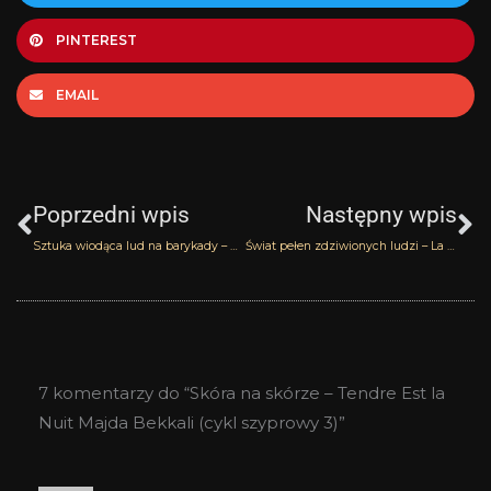
PINTEREST
EMAIL
Prev
N
Poprzedni wpis
Następny wpis
Sztuka wiodąca lud na barykady – Fetish Roja Dove Parfums (cykl szyprowy 2)
Świat pełen zdziwionych ludzi – La Panthere de Cartier (cykl szyprowy 4)
7 komentarzy do “Skóra na skórze – Tendre Est la
Nuit Majda Bekkali (cykl szyprowy 3)”