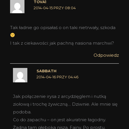
TOVA1
2014-04-15 PRZY 08:04
Tak ładnie go opisałaś o on taki nietrwały, szkoda
I tak z ciekawości: jak pachną nasiona marchwi?
Odpowiedz
SABBATH
2014-04-16 PRZY 04:46
Jak połączenie irysa z arcydzięglem i nutką
ziołową i trochę żywiczną… Dziwnie. Ale mnie się
podoba.
Co do zapachu – on jest akuratnie łagodny.
Żadna tam głęboka nisza. Fajny. Po prostu.