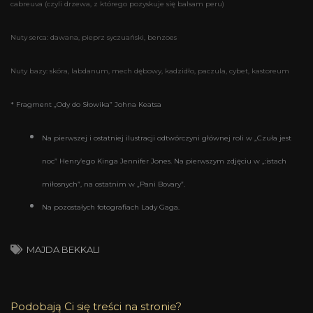
cabreuva (czyli drzewa, z którego pozyskuje się balsam peru)
Nuty serca: dawana, pieprz syczuański, benzoes
Nuty bazy: skóra, labdanum, mech dębowy, kadzidło, paczula, cybet, kastoreum
* Fragment „Ody do Słowika” Johna Keatsa
Na pierwszej i ostatniej ilustracji odtwórczyni głównej roli w „Czuła jest
noc” Henry’ego Kinga Jennifer Jones. Na pierwszym zdjęciu w „:istach
miłosnych”, na ostatnim w „Pani Bovary”.
Na pozostałych fotografiach Lady Gaga.
MAJDA BEKKALI
Podobają Ci się treści na stronie?