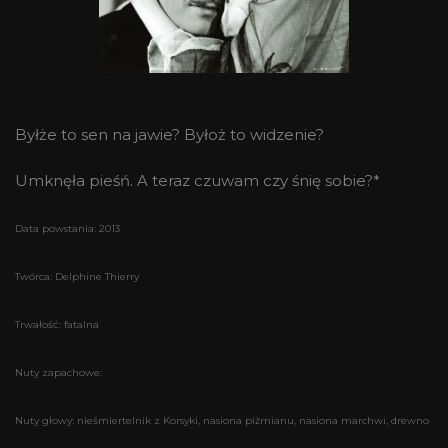
Byłże to sen na jawie? Byłoż to widzenie?
Umknęła pieśń. A teraz czuwam czy śnię sobie?*
Data powstania: 2013
Twórca: Delphine Thierry
Trwałość: fatalna
Nuty zapachowe:
Nuty głowy: nieśmiertelnik z Korsyki, nasiona piżmianu, nasiona marchwi, drewno