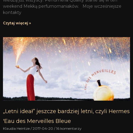
wiedzą już wszyscy. Perfumeria Quality stanie się w ten
weekend Mekką perfumomaniaków. Moje wcześniejsze
kontakty
Czytaj więcej »
„Letni ideał” jeszcze bardziej letni, czyli Hermes
'Eau des Merveilles Bleue
Klaudia Heintze
2017-04-20
16 komentarzy