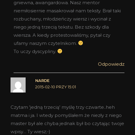
gniewna, awangardowa. Nasz mentor
niemiłosiernie masakrował nam teksty. Brał taki
rozbuchany, młodzieńczy wiersz i wycinał z
niego jedną trzecią tekstu. Bez szkody dla
wiersza. A kiedy protestowaliśmy, pytał czy
ufamy naszym czytelnikom.
To uczy dyscypliny.
Odpowiedz
NARDE
2015-02-10 PRZY 15:01
Czytam 'jedną trzecią' myślę trzy czwarte..heh
matma i ja. I wtedy pomyślałem że niezły z niego
master był ale chyba jednak był bo czytając twoje
wpisy… Ty wiesz;-)