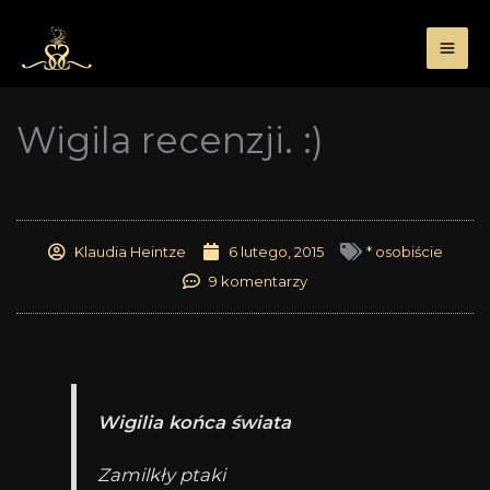
Przejdź
do
treści
Wigila recenzji. :)
Klaudia Heintze
6 lutego, 2015
* osobiście
9 komentarzy
Wigilia końca świata
Zamilkły ptaki