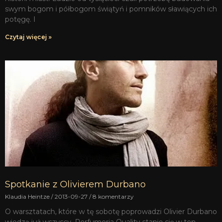
swym bogom i półbogom świątyń i pomników sławiących ich
potęgę. I
Czytaj więcej »
Spotkanie z Olivierem Durbano
Klaudia Heintze
2013-09-27
8 komentarzy
O warsztatach, które w tę sobotę poprowadzi Olivier Durbano