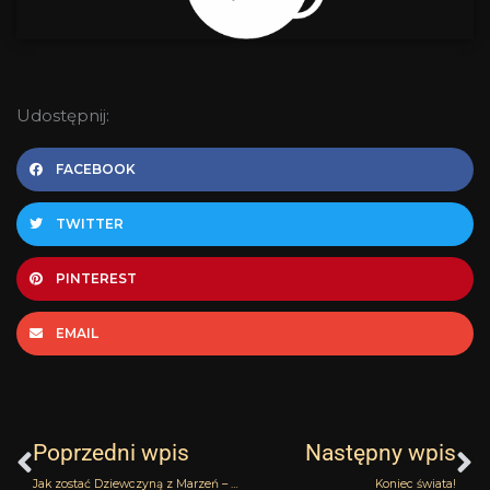
Udostępnij:
FACEBOOK
TWITTER
PINTEREST
EMAIL
Prev
N
Poprzedni wpis
Następny wpis
Jak zostać Dziewczyną z Marzeń – Bendelirious Etat Libre d’Orange
Koniec świata!