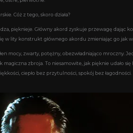
e, ostre, pierwotne.
kie. Cóż z tego, skoro działa?
za, pięknieje. Główny akord zyskuje przewagę dając kom
 w lity konstrukt głównego akordu zmieniając go jak wsą
ełen mocy, zwarty, potężny, obezwładniająco mroczny. J
k magiczna zbroja. To niesamowite, jak pięknie udało si
kkości, ciepło bez przytulności, spokój bez łagodności.