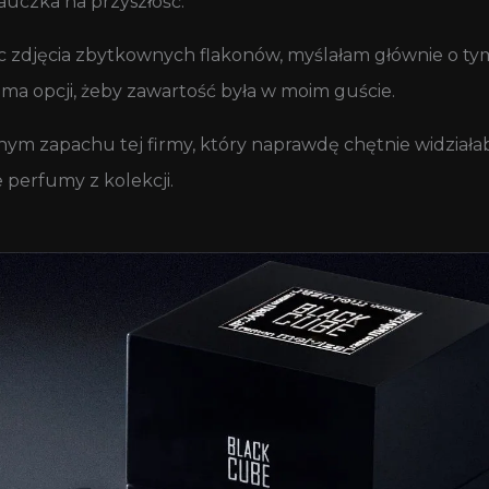
auczka na przyszłość.
ąc zdjęcia zbytkownych flakonów, myślałam głównie o tym, 
ie ma opcji, żeby zawartość była w moim guście.
ynym zapachu tej firmy, który naprawdę chętnie widziała
ze perfumy z kolekcji.