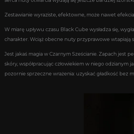
serca nuty otwarcia wydają się jeszcze bardziej szorstki
Zestawianie wyraziste, efektowne, może nawet efekciars
W miarę upływu czasu Black Cube wysładza się, wygład
charakter. Wciąż obecne nuty przyprawowe wtapiają się
Jest jakaś magia w Czarnym Sześcianie. Zapach jest p
skóry, współpracując człowiekiem w niego odzianym ja
pozornie sprzeczne wrażenia: uzyskać gładkość bez mię