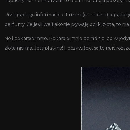
Zapachy Ramon Molvizar to dla mnie lekcja pokory i n
Przeglądając informacje o firmie i (co istotne) oglądaj
perfumy. Że jeśli we flakonie pływają opiłki złota, to n
No i pokarało mnie. Pokarało mnie perfidnie, bo w jed
złota nie ma. Jest platyna! I, oczywiście, są to najdrożs