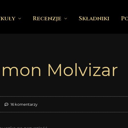
ykuły
Recenzje
Składniki
P
amon Molvizar
16 komentarzy