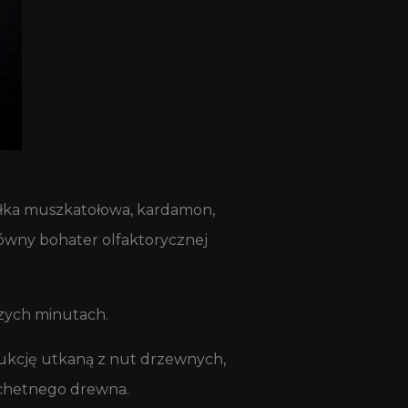
Gałka muszkatołowa, kardamon,
główny bohater olfaktorycznej
szych minutach.
rukcję utkaną z nut drzewnych,
zlachetnego drewna.