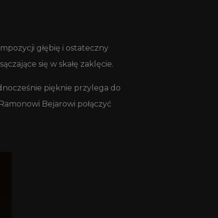
pozycji głębię i ostateczny
czające się w skałę zaklęcie.
ednocześnie pięknie przylega do
ę Ramonowi Bejarowi połączyć