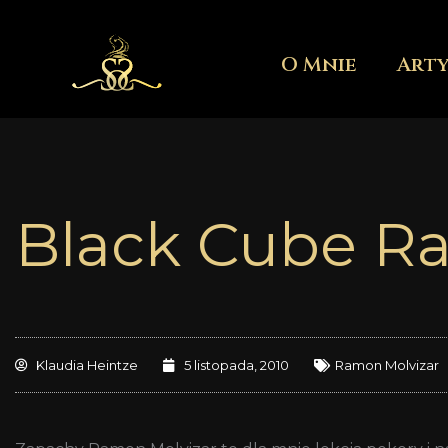
Przejdź
do
O Mnie
Art
treści
Black Cube R
Klaudia Heintze
5 listopada, 2010
Ramon Molvizar