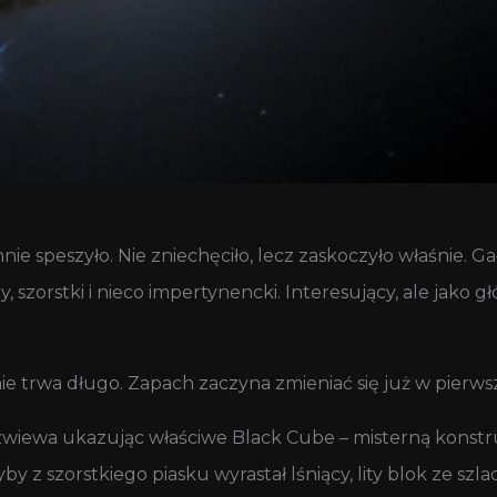
ie speszyło. Nie zniechęciło, lecz zaskoczyło właśnie. 
 szorstki i nieco impertynencki. Interesujący, ale jako 
 trwa długo. Zapach zaczyna zmieniać się już w pierw
rozwiewa ukazując właściwe Black Cube – misterną konst
by z szorstkiego piasku wyrastał lśniący, lity blok ze s