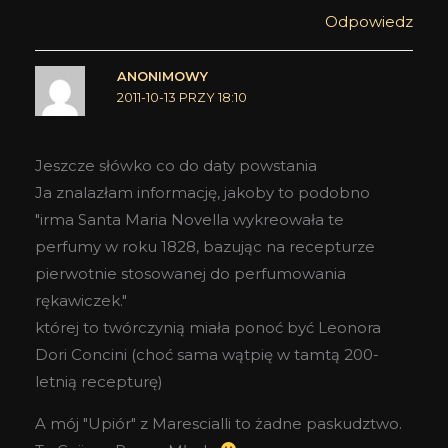
Odpowiedz
ANONIMOWY
2011-10-13 PRZY 18:10
Jeszcze słówko co do daty powstania
Ja znalazłam informację, jakoby to podobno
"irma Santa Maria Novella wykreowała te
perfumy w roku 1828, bazując na recepturze
pierwotnie stosowanej do perfumowania
rękawiczek."
której to twórczynią miała ponoć być Leonora
Dori Concini (choć sama wątpię w tamtą 200-
letnią recepturę)
A mój "Upiór" z Marescialli to żadne paskudztwo.