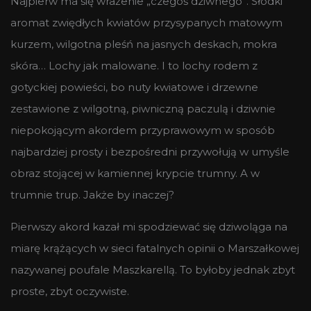
Najpierw ma się wrażenie „czegoś dziwnego”. Słodki
aromat zwiędłych kwiatów przysypanych matowym
kurzem, wilgotna pleśń na jasnych deskach, mokra
skóra… Lochy jak malowane. I to lochy rodem z
gotyckiej powieści, bo nuty kwiatowe i drzewne
zestawione z wilgotną, piwniczną paczulą i dziwnie
niepokojącym akordem przyprawowym w sposób
najbardziej prosty i bezpośredni przywołują w umyśle
obraz stojącej w kamiennej krypcie trumny. A w
trumnie trup. Jakże by inaczej?
Pierwszy akord kazał mi spodziewać się dziwoląga na
miarę krążących w sieci fatalnych opinii o Marszałkowej
nazywanej poufale Maszkarellą. To byłoby jednak zbyt
proste, zbyt oczywiste.