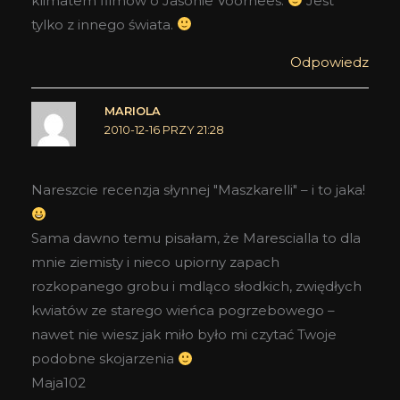
klimatem filmów o Jasonie Voorhees.
Jest
tylko z innego świata.
Odpowiedz
MARIOLA
2010-12-16 PRZY 21:28
Nareszcie recenzja słynnej "Maszkarelli" – i to jaka!
Sama dawno temu pisałam, że Marescialla to dla
mnie ziemisty i nieco upiorny zapach
rozkopanego grobu i mdląco słodkich, zwiędłych
kwiatów ze starego wieńca pogrzebowego –
nawet nie wiesz jak miło było mi czytać Twoje
podobne skojarzenia
Maja102