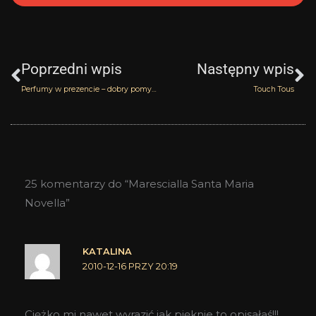
Prev
N
Poprzedni wpis
Następny wpis
Perfumy w prezencie – dobry pomysł?
Touch Tous
25 komentarzy do “Marescialla Santa Maria
Novella”
KATALINA
2010-12-16 PRZY 20:19
Ciężko mi nawet wyrazić jak pięknie to opisałaś!!!