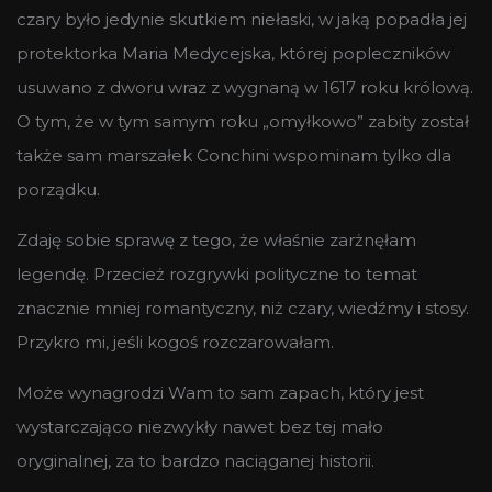
czary było jedynie skutkiem niełaski, w jaką popadła jej
protektorka Maria Medycejska, której popleczników
usuwano z dworu wraz z wygnaną w 1617 roku królową.
O tym, że w tym samym roku „omyłkowo” zabity został
także sam marszałek Conchini wspominam tylko dla
porządku.
Zdaję sobie sprawę z tego, że właśnie zarżnęłam
legendę. Przecież rozgrywki polityczne to temat
znacznie mniej romantyczny, niż czary, wiedźmy i stosy.
Przykro mi, jeśli kogoś rozczarowałam.
Może wynagrodzi Wam to sam zapach, który jest
wystarczająco niezwykły nawet bez tej mało
oryginalnej, za to bardzo naciąganej historii.