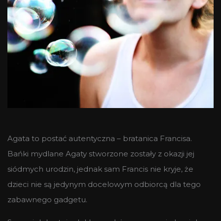
Agata to postać autentyczna – bratanica Francisa.
Bańki mydlane Agaty stworzone zostały z okazji jej
siódmych urodzin, jednak sam Francis nie kryje, że
dzieci nie są jedynym docelowym odbiorcą dla tego
zabawnego gadgetu.