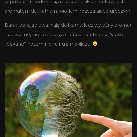
w palcach młode listki, a zapach dzikich fiołków jest
aromatem delikatnym, wiotkim, rozczulająco uroczym.
Bańki pękając uwalniają delikatny, lecz wyraźny aromat
i, co ważne, nie zostawiają śladów na ubraniu. Nawet
„pękane” nosem nie rujnują makijażu.