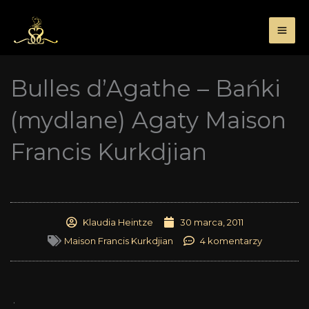
Przejdź
do
treści
Bulles d’Agathe – Bańki
(mydlane) Agaty Maison
Francis Kurkdjian
Klaudia Heintze
30 marca, 2011
Maison Francis Kurkdjian
4 komentarzy
.