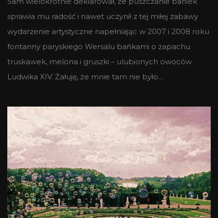
Sam wielokrotnie deklarował, że puszczanie baniek
sprawia mu radość i nawet uczynił z tej miłej zabawy
wydarzenie artystyczne napełniając w 2007 i 2008 roku
fontanny paryskiego Wersalu bańkami o zapachu
truskawek, melona i gruszki – ulubionych owoców
Ludwika XIV. Żałuję, że mnie tam nie było…