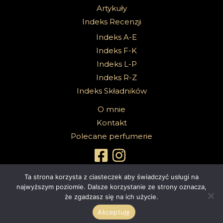
Artykuły
Indeks Recenzji
Indeks A-E
Indeks F-K
Indeks L-P
Indeks R-Z
Indeks Składników
O mnie
Kontakt
Polecane perfumerie
Ta strona korzysta z ciasteczek aby świadczyć usługi na
najwyższym poziomie. Dalsze korzystanie ze strony oznacza,
że zgadzasz się na ich użycie.
Copyright 2026 @Sabbath Of Senses |
Z dumą wspierane przez
4ec.eu - strony www i sklepy internetowe
Akceptuję