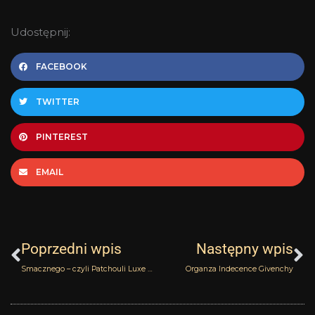
Udostępnij:
FACEBOOK
TWITTER
PINTEREST
EMAIL
Prev
N
Poprzedni wpis
Następny wpis
Smacznego – czyli Patchouli Luxe CdG, Thundra Profumum i Sushi Imperiale Bois 1920
Organza Indecence Givenchy