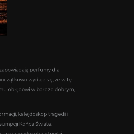
 zapowiadają perfumy dla
oczątkowo wydaje się, że w tę
wemu obłędowi w bardzo dobrym,
macji, kalejdoskop tragedii i
sumpcji Końca Świata.
a twarz maskę obojętności.