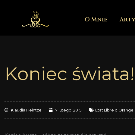
Przejdź
do
O Mnie
Art
treści
Koniec świata!
Klaudia Heintze
7 lutego, 2015
Etat Libre d'Orange