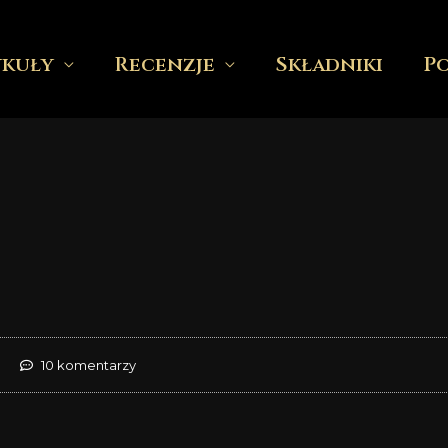
ykuły
Recenzje
Składniki
P
10 komentarzy