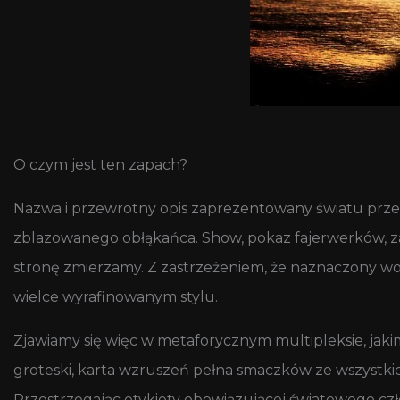
O czym jest ten zapach?
Nazwa i przewrotny opis zaprezentowany światu prze
zblazowanego obłąkańca. Show, pokaz fajerwerków, za
stronę zmierzamy. Z zastrzeżeniem, że naznaczony w
wielce wyrafinowanym stylu.
Zjawiamy się więc w metaforycznym multipleksie, jakim
groteski, karta wzruszeń pełna smaczków ze wszystk
Przestrzegając etykiety obowiązującej światowego czło