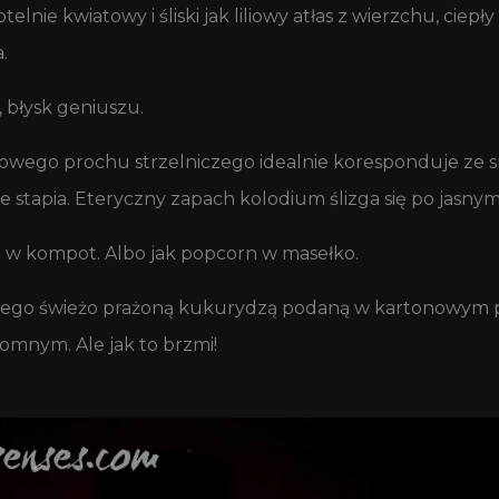
telnie kwiatowy i śliski jak liliowy atłas z wierzchu, cie
.
błysk geniuszu.
lozowego prochu strzelniczego idealnie koresponduje z
nie stapia. Eteryczny zapach kolodium ślizga się po jasnym i
 w kompot. Albo jak popcorn w masełko.
nącego świeżo prażoną kukurydzą podaną w kartonowy
mnym. Ale jak to brzmi!