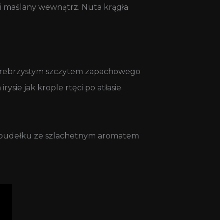
pły i maślany wewnątrz. Nuta krągła
e srebrzystym szczytem zapachowego
rysie jak krople rtęci po atłasie.
m pudełku ze szlachetnym aromatem