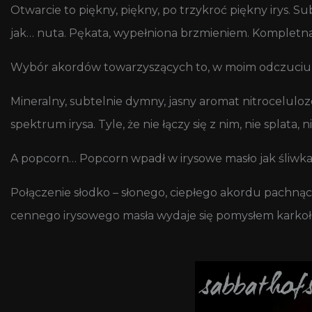
Otwarcie to piękny, piękny, po trzykroć piękny irys. Sub
jak… nuta. Pękata, wypełniona brzmieniem. Kompletna
Wybór akordów towarzyszących to, w moim odczuciu, 
Mineralny, subtelnie dymny, jasny aromat nitrocelu
spektrum irysa. Tyle, że nie łączy się z nim, nie splata, 
A popcorn… Popcorn wpadł w irysowe masło jak śliwka
Połączenie słodko – słonego, ciepłego akordu pach
cennego irysowego masła wydaje się pomysłem karkoło