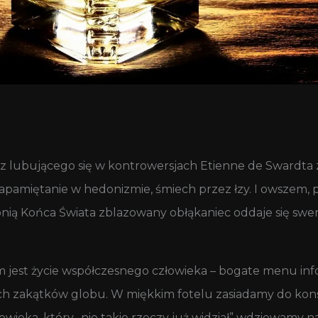
z lubującego się w kontrowersjach Etienne de Swardta
pamiętanie w hedonizmie, śmiech przez łzy. I owszem, p
onią Końca Świata zblazowany obłąkaniec oddaje się s
 jest życie współczesnego człowieka – bogate menu infor
ich zakątków globu. W miękkim fotelu zasiadamy do kon
wieka, który „nie takie rzeczy już widział” wdziewamy n