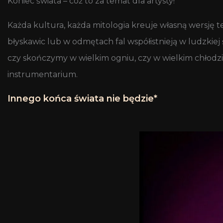
Koniec świata – cóż to za temat dla artysty!
Każda kultura, każda mitologia kreuje własną wersję 
błyskawic lub w odmętach fal współistnieją w ludzkiej
czy skończymy w wielkim ogniu, czy w wielkim chłodzie.
instrumentarium.
Innego końca świata nie będzie*