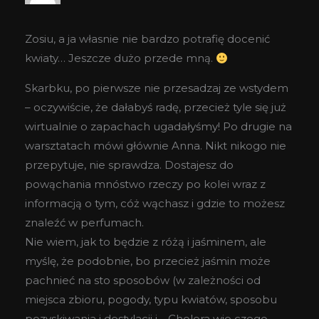
Zosiu, a ja własnie nie bardzo potrafię docenić
kwiaty… Jeszcze dużo przede mną.
Skarbku, po pierwsze nie przesadzaj ze wstydem
– oczywiście, że dałabyś radę, przecież tyle się już
wirtualnie o zapachach ugadałyśmy! Po drugie na
warsztatach mówi głównie Anna. Nikt nikogo nie
przepytuje, nie sprawdza. Dostajesz do
powąchania mnóstwo rzeczy po kolei wraz z
informacją o tym, cóż wąchasz i gdzie to możesz
znaleźć w perfumach.
Nie wiem, jak to będzie z różą i jaśminem, ale
myślę, że podobnie, bo przecież jaśmin może
pachnieć na sto sposobów (w zależności od
miejsca zbioru, pogody, typu kwiatów, sposobu
pozyskiwania i destylacji i… Cholera wie czego