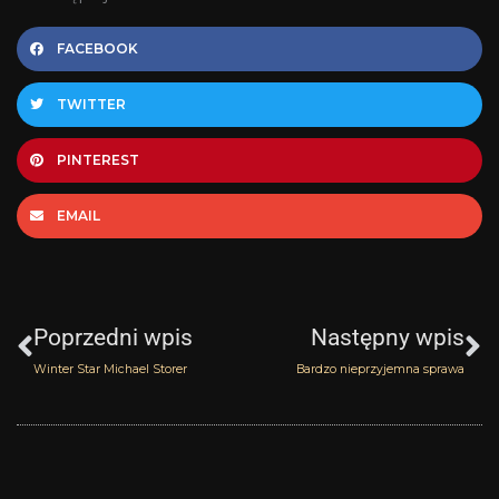
FACEBOOK
TWITTER
PINTEREST
EMAIL
Prev
N
Poprzedni wpis
Następny wpis
Winter Star Michael Storer
Bardzo nieprzyjemna sprawa