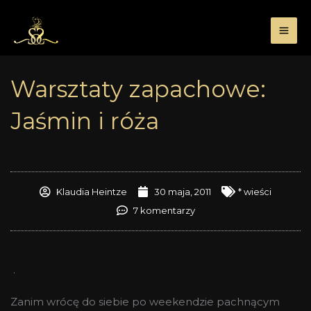
Przejdź
do
treści
Warsztaty zapachowe:
Jaśmin i róża
Klaudia Heintze
30 maja, 2011
* wieści
7 komentarzy
.
Zanim wrócę do siebie po weekendzie pachnącym