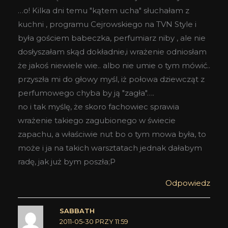
…o! Kilka dni temu "kątem ucha" słuchałam z
kuchni , programu Cejrowskiego na TVN Style i
była gościem babeczka, perfumiarz niby , ale nie
dosłyszałam skąd dokładnie,i wrażenie odniosłam
że jakoś niewiele wie.. albo nie umie o tym mówić..
przyszła mi do głowy myśl, iż połowa dziewcząt z
perfumowego chyba by ją "zagła"….
no i tak myślę, że skoro fachowiec sprawia
wrażenie takiego zagubionego w świecie
zapachu, a właściwie nut bo o tym mowa była, to
może i ja na takich warsztatach jednak dałabym
radę, jak już bym poszła;P
Odpowiedz
SABBATH
2011-05-30 PRZY 11:59