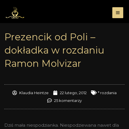
Przejdź
do
treści
Prezencik od Poli –
dokładka w rozdaniu
Ramon Molvizar
Klaudia Heintze
22 lutego, 2012
* rozdania
25 komentarzy
Dziś mała niespodzianka. Niespodziewana nawet dla