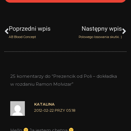
Prev
N
Poprzedni wpis
Następny wpis
AB Blood Concept
Polowego losowania skutki. :)
25 komentarzy do “Prezencik od Poli – dokładka
w rozdaniu Ramon Molvizar”
KATALINA
2012-02-22 PRZY 05:18
Hello
Ja jestem chętna