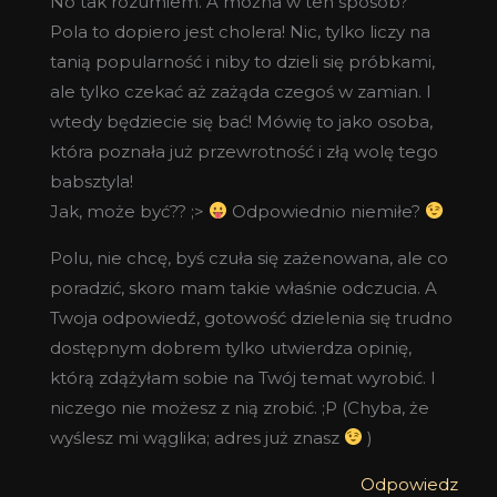
No tak rozumiem. A można w ten sposób?
Pola to dopiero jest cholera! Nic, tylko liczy na
tanią popularność i niby to dzieli się próbkami,
ale tylko czekać aż zażąda czegoś w zamian. I
wtedy będziecie się bać! Mówię to jako osoba,
która poznała już przewrotność i złą wolę tego
babsztyla!
Jak, może być?? ;>
Odpowiednio niemiłe?
Polu, nie chcę, byś czuła się zażenowana, ale co
poradzić, skoro mam takie właśnie odczucia. A
Twoja odpowiedź, gotowość dzielenia się trudno
dostępnym dobrem tylko utwierdza opinię,
którą zdążyłam sobie na Twój temat wyrobić. I
niczego nie możesz z nią zrobić. ;P (Chyba, że
wyślesz mi wąglika; adres już znasz
)
Odpowiedz