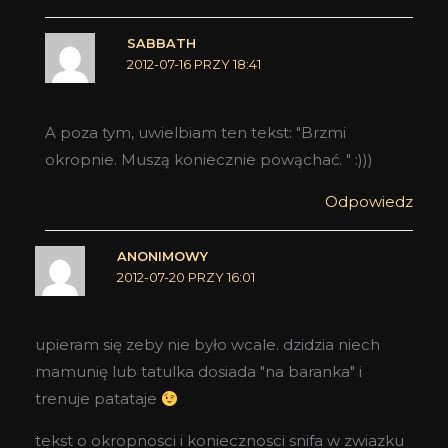
SABBATH
2012-07-16 PRZY 18:41
A poza tym, uwielbiam ten tekst: "Brzmi
okropnie. Muszą koniecznie powąchać. " :)))
Odpowiedz
ANONIMOWY
2012-07-20 PRZY 16:01
upieram się zeby nie było wcale. dzidzia niech
mamunię lub tatulka dosiada "na baranka" i
trenuje patataje
tekst o okropnosci i koniecznosci snifa w zwiazku