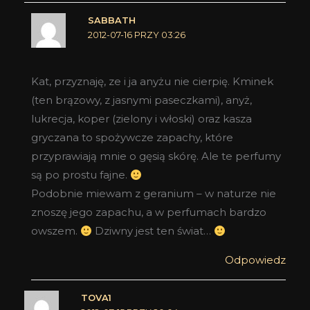
SABBATH
2012-07-16 PRZY 03:26
Kat, przyznaję, ze i ja anyżu nie cierpię. Kminek
(ten brązowy, z jasnymi paseczkami), anyż,
lukrecja, koper (zielony i włoski) oraz kasza
gryczana to spożywcze zapachy, które
przyprawiają mnie o gęsią skórę. Ale te perfumy
są po prostu fajne.
Podobnie miewam z geranium – w naturze nie
znoszę jego zapachu, a w perfumach bardzo
owszem.
Dziwny jest ten świat…
Odpowiedz
TOVA1