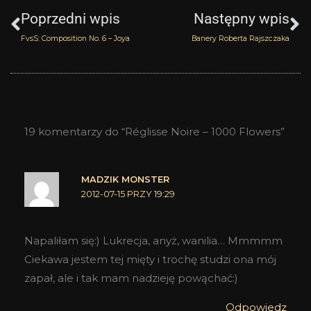
Poprzedni wpis
Następny wpis
FvsS: Composition No. 6 – Joya
Banery Roberta Rajszczaka
19 komentarzy do “Réglisse Noire – 1000 Flowers”
MADZIK MONSTER
2012-07-15 PRZY 19:29
Napaliłam się:) Lukrecja, anyż, wanilia… Mmmmm
Ciekawa jestem tej mięty i trochę studzi ona mój
zapał, ale i tak mam nadzieję powąchać:)
Odpowiedz