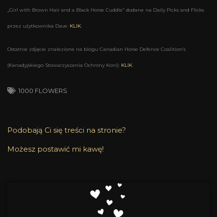
„Girl with Brown Hair and a Black Horse Cuddle” dodane na Daily Picks and Flicks
przez użytkownika Dave:
KLIK
.
Ostatnie zdjęcie znalezione na blogu Canadian Horse Defence Coalition’s
(Kanadyjskiego Stowarzyszenia Ochrony Koni):
KLIK
.
1000 FLOWERS
Podobają Ci się treści na stronie?
Możesz postawić mi kawę!