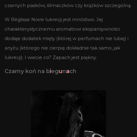
czarnych pasków, ślimaczków czy krążków szczególną.
W Réglisse Noire lukrecji jest mnóstwo. Jej
charakterystycznemu aromatowi ekspansywności
dodaje dodatek mięty (której w perfumach nie lubię) i
anyżu (którego nie cierpię dokładnie tak samo, jak
lukrecji). I wiecie co? Zapach jest piękny.
Czarny koń na b
i
eg
u
n
a
ch