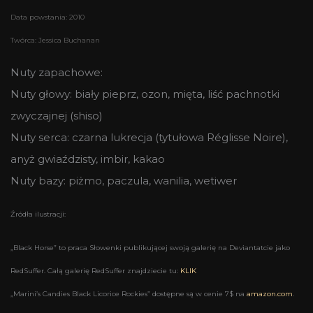
Data powstania: 2010
Twórca: Jessica Buchanan
Nuty zapachowe:
Nuty głowy: biały pieprz, ozon, mięta, liść pachnotki
zwyczajnej (shiso)
Nuty serca: czarna lukrecja (tytułowa Réglisse Noire),
anyż gwiaździsty, imbir, kakao
Nuty bazy: piżmo, paczula, wanilia, wetiwer
Źródła ilustracji:
„Black Horse” to praca Słowenki publikującej swoją galerię na Deviantatcie jako
RedSuffer. Całą galerię RedSuffer znajdziecie tu:
KLIK
„Marini’s Candies Black Licorice Rockies” dostępne są w cenie 7$ na
amazon.com
.