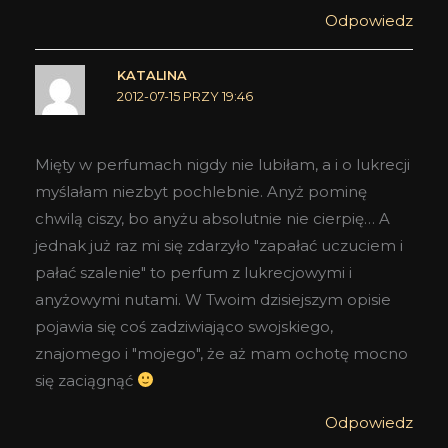
Odpowiedz
KATALINA
2012-07-15 PRZY 19:46
Mięty w perfumach nigdy nie lubiłam, a i o lukrecji
myślałam niezbyt pochlebnie. Anyż pominę
chwilą ciszy, bo anyżu absolutnie nie cierpię… A
jednak już raz mi się zdarzyło "zapałać uczuciem i
pałać szalenie" to perfum z lukrecjowymi i
anyżowymi nutami. W Twoim dzisiejszym opisie
pojawia się coś zadziwiająco swojskiego,
znajomego i "mojego", że aż mam ochotę mocno
się zaciągnąć
Odpowiedz