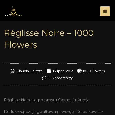
Przejdź
do
treści
Réglisse Noire – 1000
Flowers
Klaudia Heintze
15 lipca, 2012
1000 Flowers
19 komentarzy
Réglisse Noire to po prostu Czarna Lukrecja.
Do lukrecji czuję gwałtowną awersję. Do całkowicie