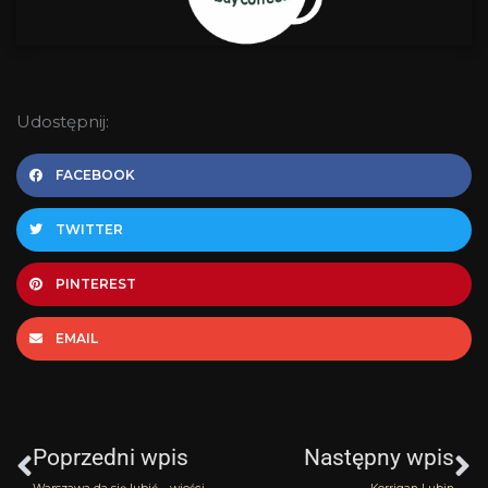
Udostępnij:
FACEBOOK
TWITTER
PINTEREST
EMAIL
Prev
N
Poprzedni wpis
Następny wpis