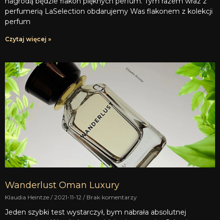
nagrodą będzie flakon pięknych perfum. Tym razem wraz z
perfumerią LaSelection obdarujemy Was flakonem z kolekcji
perfum
Czytaj więcej »
Wanderlust Oman Luxury
Klaudia Heintze
2021-11-12
Brak komentarzy
Jeden szybki test wystarczył, bym nabrała absolutnej