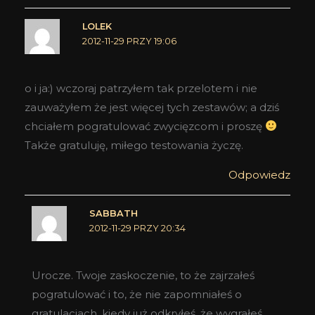
LOLEK
2012-11-29 PRZY 19:06
o i ja:) wczoraj patrzyłem tak przelotem i nie
zauważyłem że jest więcej tych zestawów; a dziś
chciałem pogratulować zwycięzcom i proszę
Także gratuluję, miłego testowania życzę.
Odpowiedz
SABBATH
2012-11-29 PRZY 20:34
Urocze. Twoje zaskoczenie, to że zajrzałeś
pogratulować i to, że nie zapomniałeś o
gratulacjach, kiedy już odkryłeś, że wygrałeś.