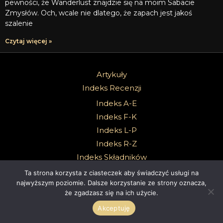
pewności, że Wanderlust znajdzie się na moim Sabacie
Zmysłów. Och, wcale nie dlatego, że zapach jest jakoś
szalenie
Czytaj więcej »
Artykuły
Indeks Recenzji
Indeks A-E
Indeks F-K
Indeks L-P
Indeks R-Z
Indeks Składników
Ta strona korzysta z ciasteczek aby świadczyć usługi na
O mnie
najwyższym poziomie. Dalsze korzystanie ze strony oznacza,
Kontakt
że zgadzasz się na ich użycie.
Polecane perfumerie
Akceptuję