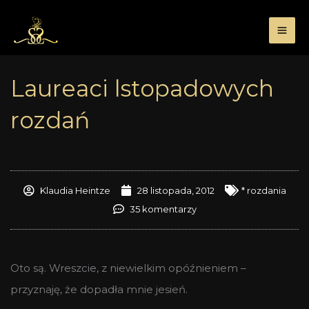
Przejdź
do
treści
Laureaci lstopadowych
rozdań
Klaudia Heintze
28 listopada, 2012
* rozdania
35 komentarzy
Oto są. Wreszcie, z niewielkim opóźnieniem –
przyznaję, że dopadła mnie jesień.