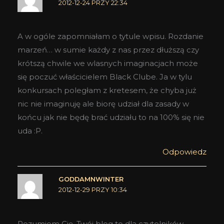
2012-12-24 PRZY 22:34
A w ogóle zapomniałam o tytule wpisu. Rozdanie
marzeń… w sumie każdy z nas przez dłuższą czy
krótszą chwile we wlasnych imaginacjach może
się poczuć właścicielem Black Clube. Ja w tylu
konkursach poległam z kretesem, że chyba już
nic nie imaginuję ale biorę udział dla zasady w
końcu jak nie będę brać udziału to na 100% się nie
uda :P.
Odpowiedz
GODDAMNWINTER
2012-12-29 PRZY 10:34
Rozumiem Cię. Twój blog to dla czytelników