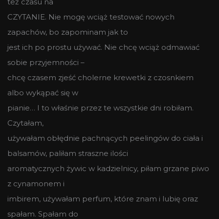
też czasu na
CZYTANIE. Nie mogę wciąż testować nowych
zapachów, bo zapominam jak to
jest ich po prostu używać. Nie chcę wciąż odmawiać
sobie przyjemności –
chcę czasem zjeść cholerne krewetki z czosnkiem
albo wykąpać się w
pianie… I to właśnie przez te wszystkie dni robiłam.
Czytałam,
używałam obłędnie pachnących peelingów do ciała i
balsamów, paliłam straszne ilości
aromatycznych żywic w kadzielnicy, piłam grzane piwo
z cynamonem i
imbirem, używałam perfum, które znam i lubię oraz
spałam. Spałam do