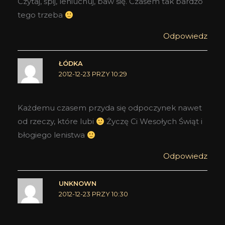
Czytaj, śpij, leniuchuj, baw się. Czasem tak bardzo
tego trzeba
Odpowiedz
ŁÓDKA
2012-12-23 PRZY 10:29
Każdemu czasem przyda się odpoczynek nawet
od rzeczy, które lubi
Życzę Ci Wesołych Świąt i
błogiego lenistwa
Odpowiedz
UNKNOWN
2012-12-23 PRZY 10:30