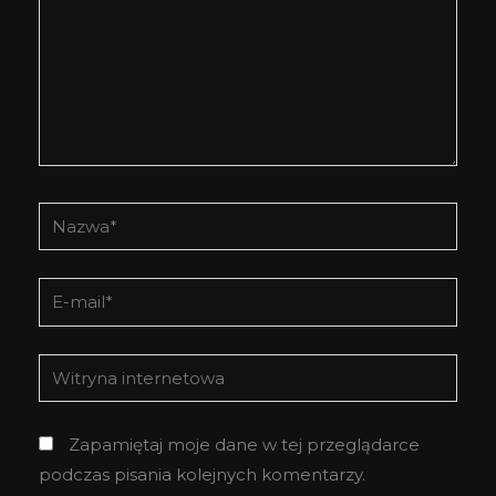
Nazwa*
E-
mail*
Witryna
internetowa
Zapamiętaj moje dane w tej przeglądarce
podczas pisania kolejnych komentarzy.