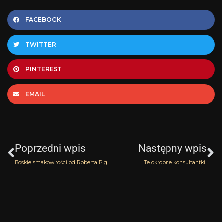
FACEBOOK
TWITTER
PINTEREST
EMAIL
Prev
N
Poprzedni wpis
Następny wpis
Boskie smakowitości od Roberta Pigueta
Te okropne konsultantki!