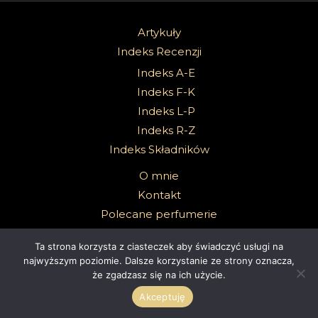
Artykuły
Indeks Recenzji
Indeks A-E
Indeks F-K
Indeks L-P
Indeks R-Z
Indeks Składników
O mnie
Kontakt
Polecane perfumerie
Ta strona korzysta z ciasteczek aby świadczyć usługi na
najwyższym poziomie. Dalsze korzystanie ze strony oznacza,
że zgadzasz się na ich użycie.
Akceptuję
Copyright 2026 @Sabbath Of Senses |
Z dumą wspierane przez