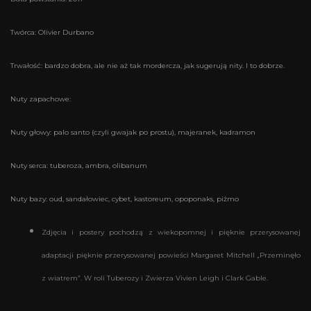
Twórca: Olivier Durbano
Trwałość: bardzo dobra, ale nie aż tak mordercza, jak sugerują nity. I to dobrze.
Nuty zapachowe:
Nuty głowy: palo santo (czyli gwajak po prostu), majeranek, kadramon
Nuty serca: tuberoza, ambra, olibanum
Nuty bazy: oud, sandałowiec, cybet, kastoreum, opoponaks, piżmo
Zdjęcia i postery pochodzą z wiekopomnej i pięknie przerysowanej
adaptacji pięknie przerysowanej powieści
Margaret Mitchell „Przeminęło
z wiatrem”. W roli Tuberozy i Zwierza Vivien Leigh i Clark Gable.