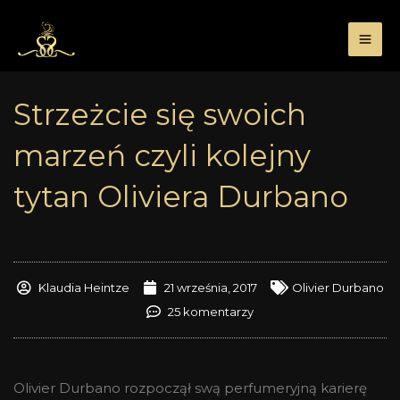
Przejdź
do
treści
Strzeżcie się swoich
marzeń czyli kolejny
tytan Oliviera Durbano
Klaudia Heintze
21 września, 2017
Olivier Durbano
25 komentarzy
Olivier Durbano rozpoczął swą perfumeryjną karierę