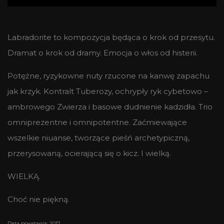
Labradorite to kompozycja będąca o krok od przesytu.
Dramat o krok od dramy. Emocja o włos od histerii.
Potężne, ryzykowne nuty rzucone na kanwę zapachu
jak krzyk. Kontralt Tuberozy, ochrypły ryk cybetowo –
ambrowego Zwierza i basowe dudnienie kadzidła. Trio
omniprezentne i omnipotentne. Zaćmiewające
wszelkie niuanse, tworzące pieśń archetypiczną,
przerysowaną, ocierającą się o kicz. I wielką.
WIELKĄ.
Choć nie piękną.
Data powstania: 2017