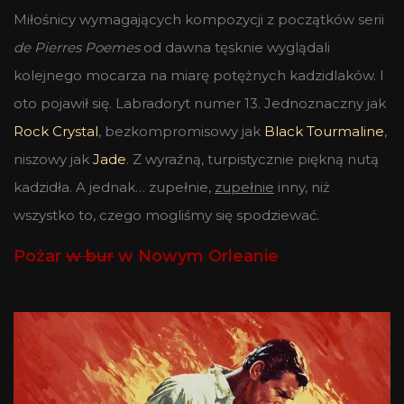
Miłośnicy wymagających kompozycji z początków serii
de Pierres Poemes
od dawna tęsknie wyglądali
kolejnego mocarza na miarę potężnych kadzidlaków. I
oto pojawił się. Labradoryt numer 13. Jednoznaczny jak
Rock Crystal
, bezkompromisowy jak
Black Tourmaline
,
niszowy jak
Jade
. Z wyraźną, turpistycznie piękną nutą
kadzidła. A jednak… zupełnie,
zupełnie
inny, niż
wszystko to, czego mogliśmy się spodziewać.
Pożar
w bur
w Nowym Orleanie