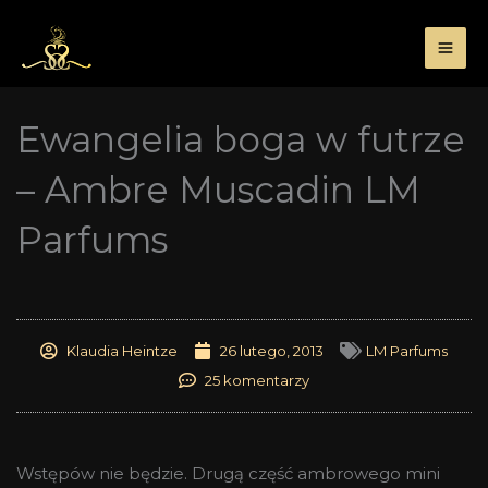
Przejdź
do
treści
Ewangelia boga w futrze
– Ambre Muscadin LM
Parfums
Klaudia Heintze
26 lutego, 2013
LM Parfums
25 komentarzy
Wstępów nie będzie. Drugą część ambrowego mini