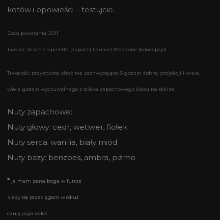
kotów i opowieści – testujcie.
Data powstania: 2011
Twórca:
Jerome Epinette (zapach) Laurent Mazzone (koncepcja)
Trwałość: przyzwoita, choć nie zachwycająca: 5 godzin dobrej projekcji i wiele,
wiele godzin wyczuwalnego z bliska zapachowego śladu na skórze
Nuty zapachowe:
Nuty głowy: cedr, wetiwer, fiołek
Nuty serca: wanilia, biały miód
Nuty bazy: benzoes, ambra, piżmo
*
ja mam pana boga w futrze
kiedy się przeciągam wzdłuż
czuję jego palce