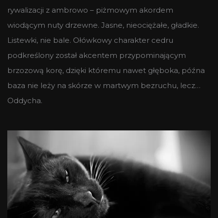
rywalizacji z ambrowo – piżmowym akordem
wiodącym nuty drzewne. Jasne, nieociężałe, gładkie.
Listewki, nie bale. Ołówkowy charakter cedru
podkreślony został akcentem przypominającym
brzozową korę, dzięki któremu nawet głęboka, późna
baza nie leży na skórze w martwym bezruchu, lecz…
Oddycha.