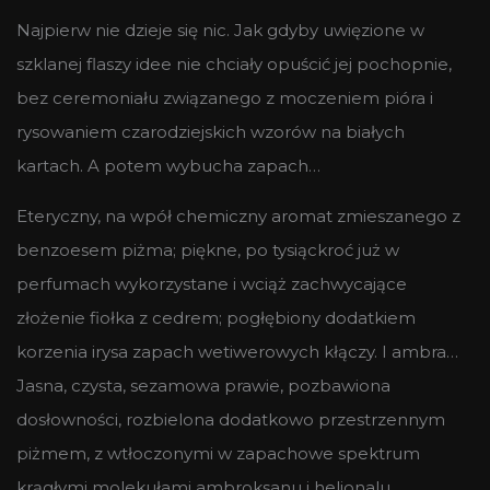
Najpierw nie dzieje się nic. Jak gdyby uwięzione w
szklanej flaszy idee nie chciały opuścić jej pochopnie,
bez ceremoniału związanego z moczeniem pióra i
rysowaniem czarodziejskich wzorów na białych
kartach. A potem wybucha zapach…
Eteryczny, na wpół chemiczny aromat zmieszanego z
benzoesem piżma; piękne, po tysiąckroć już w
perfumach wykorzystane i wciąż zachwycające
złożenie fiołka z cedrem; pogłębiony dodatkiem
korzenia irysa zapach wetiwerowych kłączy. I ambra…
Jasna, czysta, sezamowa prawie, pozbawiona
dosłowności, rozbielona dodatkowo przestrzennym
piżmem, z wtłoczonymi w zapachowe spektrum
krągłymi molekułami ambroksanu i helionalu.