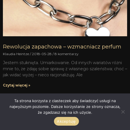
Rewolucja zapachowa – wzmacniacz perfum
Klaudia Heintze
2018-05-28
8 komentarzy
Jestem stuknięta. Umiarkowanie. Od innych wariatów różni
mnie to, że zdaję sobie sprawę z własnego szaleństwa; choć –
jak widać wyżej – nieco racjonalizuję. Ale
Czytaj więcej »
Ta strona korzysta z ciasteczek aby świadczyć usługi na
najwyższym poziomie. Dalsze korzystanie ze strony oznacza,
że zgadzasz się na ich użycie.
Akceptuję