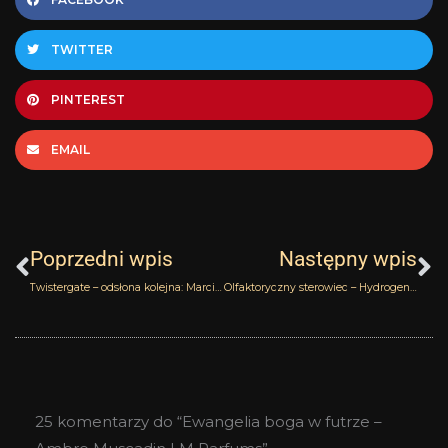
TWITTER
PINTEREST
EMAIL
Prev
N
Poprzedni wpis
Następny wpis
Twistergate – odsłona kolejna: Marcin Budzyk grozi sądem
Olfaktoryczny sterowiec – Hydrogen [1H] nu_be
25 komentarzy do “Ewangelia boga w futrze –