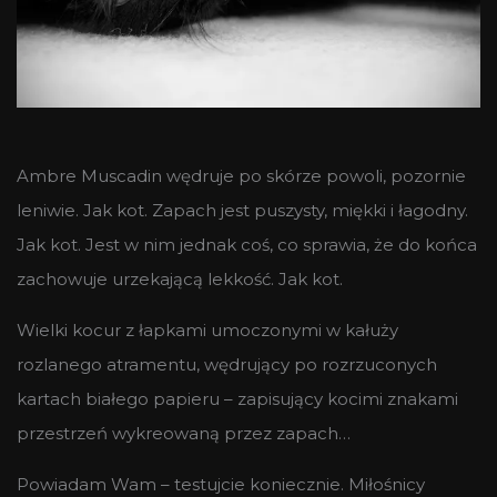
Ambre Muscadin wędruje po skórze powoli, pozornie
leniwie. Jak kot. Zapach jest puszysty, miękki i łagodny.
Jak kot. Jest w nim jednak coś, co sprawia, że do końca
zachowuje urzekającą lekkość. Jak kot.
Wielki kocur z łapkami umoczonymi w kałuży
rozlanego atramentu, wędrujący po rozrzuconych
kartach białego papieru – zapisujący kocimi znakami
przestrzeń wykreowaną przez zapach…
Powiadam Wam – testujcie koniecznie. Miłośnicy