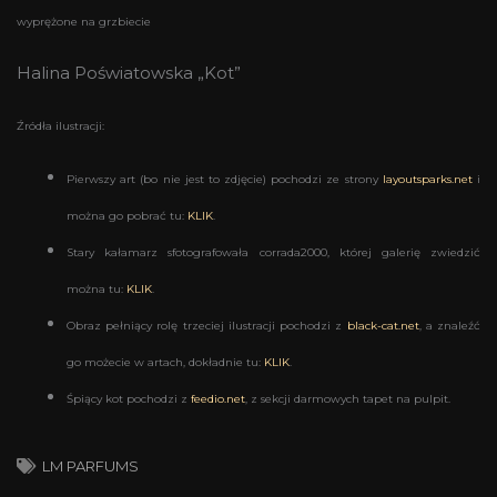
wyprężone na grzbiecie
Halina Poświatowska „Kot”
Źródła ilustracji:
Pierwszy art (bo nie jest to zdjęcie) pochodzi ze strony
layoutsparks.net
i
można go pobrać tu:
KLIK
.
Stary kałamarz sfotografowała corrada2000, której galerię zwiedzić
można tu:
KLIK
.
Obraz pełniący rolę trzeciej ilustracji pochodzi z
black-cat.net
, a znaleźć
go możecie w artach, dokładnie tu:
KLIK
.
Śpiący kot pochodzi z
feedio.net
, z sekcji darmowych tapet na pulpit.
LM PARFUMS