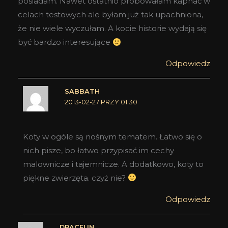
posiadam. Nawet ostatnio próbowałam kapnać w
celach testowych ale byłam już tak upachniona,
że nie wiele wyczułam. A kocie historie wydają się
być bardzo interesujące
Odpowiedz
SABBATH
2013-02-27 PRZY 01:30
Koty w ogóle są nośnym tematem. Łatwo się o
nich pisze, bo łatwo przypisać im cechy
malownicze i tajemnicze. A dodatkowo, koty to
piękne zwierzęta. czyż nie?
Odpowiedz
DRACELIN