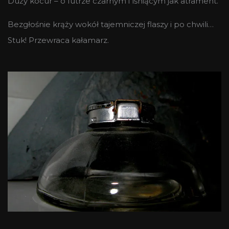
Duży kocur – o futrze czarnym i lśniącym jak atrament.
Bezgłośnie krąży wokół tajemniczej flaszy i po chwili…
Stuk! Przewraca kałamarz.