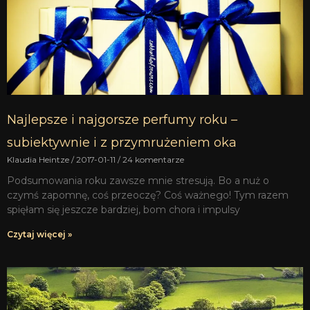
Najlepsze i najgorsze perfumy roku –
subiektywnie i z przymrużeniem oka
Klaudia Heintze
2017-01-11
24 komentarze
Podsumowania roku zawsze mnie stresują. Bo a nuż o
czymś zapomnę, coś przeoczę? Coś ważnego! Tym razem
spięłam się jeszcze bardziej, bom chora i impulsy
Czytaj więcej »