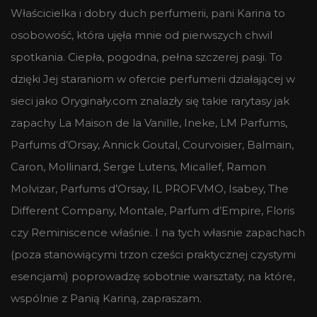
Właścicielka i dobry duch perfumerii, pani Karina to
osobowość, która ujęła mnie od pierwszych chwil
spotkania. Ciepła, pogodna, pełna szczerej pasji. To
dzięki Jej staraniom w ofercie perfumerii działającej w
sieci jako Oryginały.com znalazły się takie rarytasy jak
zapachy La Maison de la Vanille, Ineke, LM Parfums,
Parfums d’Orsay, Annick Goutal, Courvoisier, Balmain,
Caron, Mollinard, Serge Lutens, Micallef, Ramon
Molvizar, Parfums d’Orsay, IL PROFVMO, Isabey, The
Different Company, Montale, Parfum d’Empire, Floris
czy Reminiscence właśnie. I na tych własnie zapachach
(poza stanowiącymi trzon cześci praktycznej czystymi
esencjami) poprowadzę sobotnie warsztaty, na które,
wspólnie z Panią Kariną, zapraszam.