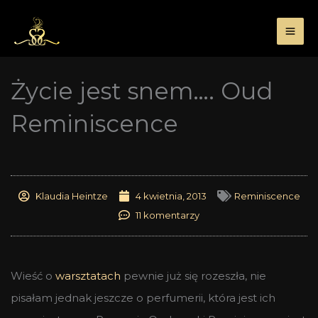
Przejdź
do
treści
Życie jest snem…. Oud
Reminiscence
Klaudia Heintze
4 kwietnia, 2013
Reminiscence
11 komentarzy
Wieść o
warsztatach
pewnie już się rozeszła, nie
pisałam jednak jeszcze o perfumerii, która jest ich