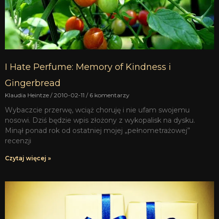
I Hate Perfume: Memory of Kindness i
Gingerbread
Klaudia Heintze
2010-02-11
6 komentarzy
Wybaczcie przerwę, wciąż choruję i nie ufam swojemu
nosowi. Dziś będzie wpis złożony z wykopalisk na dysku.
Minął ponad rok od ostatniej mojej „pełnometrażowej”
recenzji
Czytaj więcej »