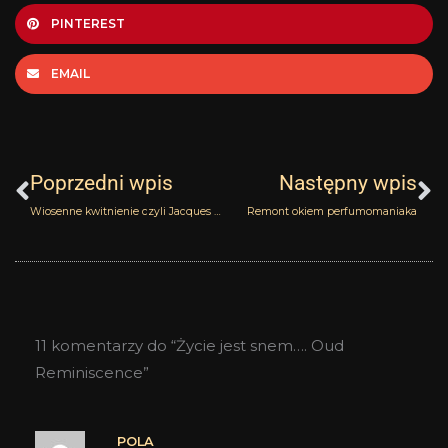
PINTEREST
EMAIL
Prev
N
Poprzedni wpis
Następny wpis
Wiosenne kwitnienie czyli Jacques Battini Diamond Spark i Blue
Remont okiem perfumomaniaka
11 komentarzy do “Życie jest snem…. Oud
Reminiscence”
POLA