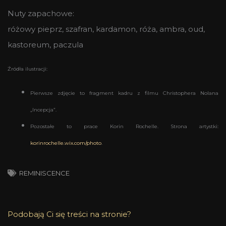
Nuty zapachowe:
różowy pieprz, szafran, kardamon, róża, ambra, oud,
kastoreum, paczula
Źródła ilustracji:
Pierwsze zdjęcie to fragment kadru z filmu
Christophera Nolana
„Incepcja”.
Pozostałe to prace Korin Rochelle. Strona artystki:
korinrochelle.wix.com/photo
.
REMINISCENCE
Podobają Ci się treści na stronie?