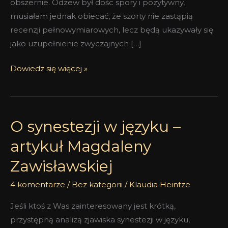
obszernie. Odzew był dośc spory i pozytywny,
musiałam jednak obiecać, że szorty nie zastąpią
recenzji pełnowymiarowych, lecz będą ukazywały się
jako uzupełnienie zwyczajnych […]
Dowiedz się więcej »
O synestezji w języku –
O
synestezji
artykuł Magdaleny
w
Zawisławskiej
języku
–
4 komentarze
/
Bez kategorii
/
Klaudia Heintze
artykuł
Magdaleny
Jeśli ktoś z Was zainteresowany jest krótką,
Zawisławskiej
przystępną analizą zjawiska synestezji w języku,