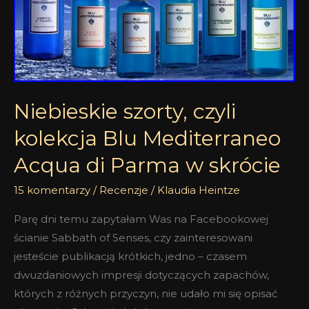
kolekcja
Blu
Mediterraneo
Acqua
di
Parma
Niebieskie szorty, czyli
w
kolekcja Blu Mediterraneo
skrócie
Acqua di Parma w skrócie
15 komentarzy
/
Recenzje
/
Klaudia Heintze
Parę dni temu zapytałam Was na Facebookowej
ścianie Sabbath of Senses, czy zainteresowani
jesteście publikacją krótkich, jedno – czasem
dwuzdaniowych impresji dotyczących zapachów,
których z różnych przyczyn, nie udało mi się opisać