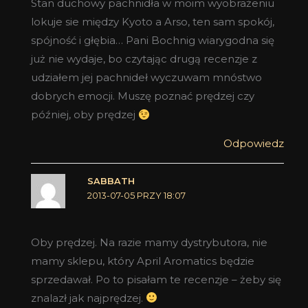
Stan duchowy pachnidła w moim wyobrażeniu
lokuje sie między Kyoto a Arso, ten sam spokój,
spójność i głębia… Pani Bochnig wiarygodna się
już nie wydaje, bo czytając drugą recenzje z
udziałem jej pachnideł wyczuwam mnóstwo
dobrych emocji. Muszę poznać prędzej czy
później, oby prędzej
Odpowiedz
SABBATH
2013-07-05 PRZY 18:07
Oby prędzej. Na razie mamy dystrybutora, nie
mamy sklepu, który April Aromatics będzie
sprzedawał. Po to pisałam te recenzje – żeby się
znalazł jak najprędzej.