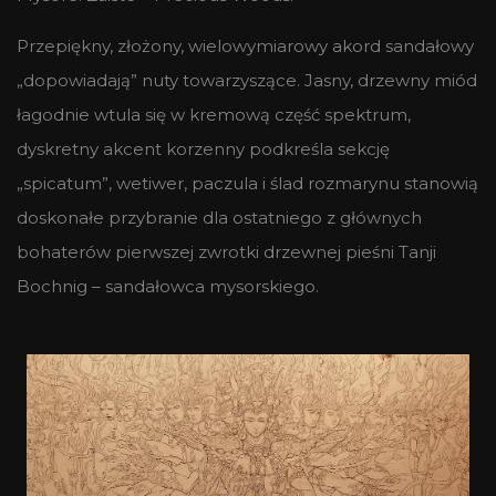
Przepiękny, złożony, wielowymiarowy akord sandałowy
„dopowiadają” nuty towarzyszące. Jasny, drzewny miód
łagodnie wtula się w kremową część spektrum,
dyskretny akcent korzenny podkreśla sekcję
„spicatum”, wetiwer, paczula i ślad rozmarynu stanowią
doskonałe przybranie dla ostatniego z głównych
bohaterów pierwszej zwrotki drzewnej pieśni Tanji
Bochnig – sandałowca mysorskiego.