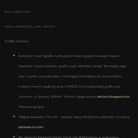
Nuty zapachowe:
sosna, sandałowiec, cedr, wetiwer
Źródła ilustracji:
Autorem trzech grafik ilustrujących recenzję jest hinduski malarz,
ilustrator i autor powieści graficznych Abhishek Singh. Tematyka jego
prac zwykle związana jest z mitologią hinduistyczną. jest autorem,
między innymi wydanej przez IMAGE Comics powieści graficznej
„Krishna – a Journey Within”. Strona i blog autora:
abhiart.blogspot.com
.
Polecam gorąco!
Zdjęcie statuetki Trimurti – świętej trójcy Hinduizmu pochodzi ze strony
baliessence.com
.
Na ostatniej fotografii taniec Tysiąc rąk Bodhisattwy w wykonaniu