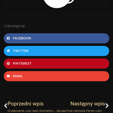
Udostępnij:
FACEBOOK
TWITTER
PINTEREST
EMAIL
Prev
N
Poprzedni wpis
Następny wpis
Oczekiwanie, czyli April Aromatics i pierwsza z serii recenzji zapachów marki: Bohemian Spice
Jak pachnie czerwone Ferrari czyli Essence Oud Ferrari