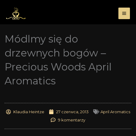
Przejdź
do
treści
Módlmy się do
drzewnych bogów –
Precious Woods April
Aromatics
Klaudia Heintze
27 czerwca, 2013
April Aromatics
9 komentarzy