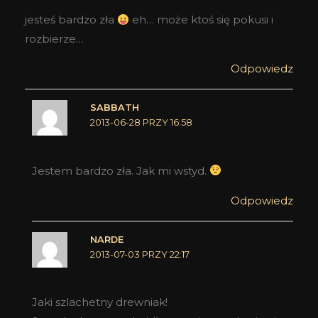
jesteś bardzo zła
eh… może ktoś się pokusi i
rozbierze…
Odpowiedz
SABBATH
2013-06-28 PRZY 16:58
Jestem bardzo zła. Jak mi wstyd.
Odpowiedz
NARDE
2013-07-03 PRZY 22:17
Jaki szlachetny drewniak!