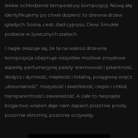
lekkie ochłodzenie temperatury kompozycji. Nową siłę
identyfikujemy po chwili dopiero: to drewna drzew
iglastych. Sosna, cedr, ślad cyprysu. Dewi. Smukłe
postacie w żywicznych szatach.
I nagle okazuje się, że ta na wskroś drzewna
kompozycja obejmuje wszystkie możliwe zmysłowe
aspekty perfumeryjnej palety: kremowość i pikantność,
słodycz i dymność, miękkość i totalną, posągową wręcz
„drewnianość”, mszystość i świetlistość, ciepło i chłód,
transparentność i zawiesistość. A całe to niepojęte
bogactwo wrażeń daje nam zapach pozornie prosty,
pozornie skromny, pozornie oczywisty.