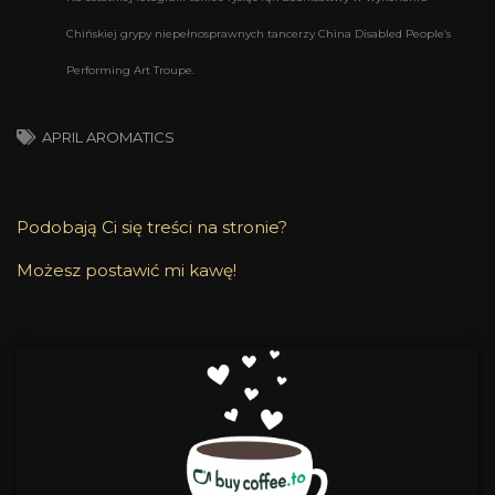
Chińskiej grypy niepełnosprawnych tancerzy
China Disabled People’s
Performing Art Troupe.
APRIL AROMATICS
Podobają Ci się treści na stronie?
Możesz postawić mi kawę!