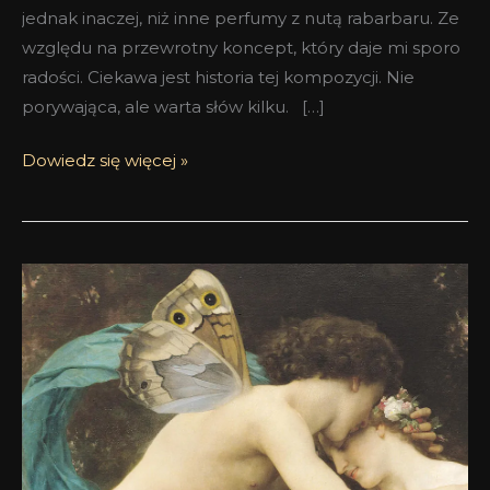
jednak inaczej, niż inne perfumy z nutą rabarbaru. Ze
względu na przewrotny koncept, który daje mi sporo
radości. Ciekawa jest historia tej kompozycji. Nie
porywająca, ale warta słów kilku. […]
Dowiedz się więcej »
Zapach
młodego
wiatru
–
Skiron
S4P