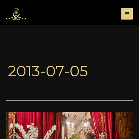
Przejdź
do
treści
2013-07-05
Dlaczego
rabarbar
śpiewa?