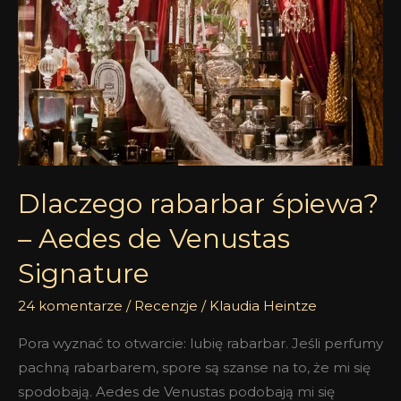
–
Aedes
de
Venustas
Signature
Dlaczego rabarbar śpiewa?
– Aedes de Venustas
Signature
24 komentarze
/
Recenzje
/
Klaudia Heintze
Pora wyznać to otwarcie: lubię rabarbar. Jeśli perfumy
pachną rabarbarem, spore są szanse na to, że mi się
spodobają. Aedes de Venustas podobają mi się