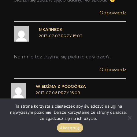
Odpowiedz
MKARNECKI
2013-07-07 PRZY 15:03
Na mnie też trzyma się pięknie cały dzień…
Odpowiedz
WIEDŹMA Z PODGÓRZA
2013-07-06 PRZY 16:08
Ta strona korzysta z ciasteczek aby świadczyć usługi na
najwyższym poziomie. Dalsze korzystanie ze strony oznacza,
Miałam z tymi perfumami kłopot. Bo choć
że zgadzasz się na ich użycie.
doceniam jakość kompozycyjną (nie można nie),
Akceptuję
subiektywnie pachnidło okazało się nie do