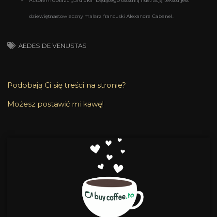
Autorem obrazu „Druidka” będącego oststnią ilustracją tekstu jest
dziewiętnastowieczny malarz francuski Alexandre Cabanel.
AEDES DE VENUSTAS
Podobają Ci się treści na stronie?
Możesz postawić mi kawę!