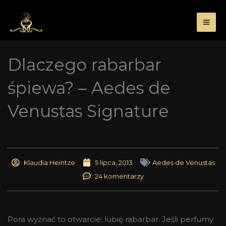
Przejdź
do
treści
Dlaczego rabarbar
śpiewa? – Aedes de
Venustas Signature
Klaudia Heintze
5 lipca, 2013
Aedes de Venustas
24 komentarzy
Pora wyznać to otwarcie: lubię rabarbar. Jeśli perfumy