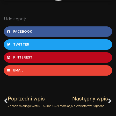
Udostępnij:
FACEBOOK
TWITTER
PINTEREST
EMAIL
Prev
N
Poprzedni wpis
Następny wpis
Zapach młodego wiatru – Skiron S4P
Fotorelacja z Warsztatów Zapachowych zorganizowanych przez Perfumerię Oryginały.com