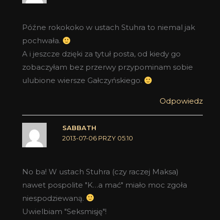
Późne rokokoko w ustach Stuhra to niemal jak
pochwała.
A i jeszcze dzięki za tytuł posta, od kiedy go
zobaczyłam bez przerwy przypominam sobie
ulubione wiersze Gałczyńskiego.
Odpowiedz
SABBATH
2013-07-06 PRZY 05:10
No ba! W ustach Stuhra (czy raczej Maksa)
nawet pospolite "K…a mać" miało moc zgoła
niespodziewaną.
Uwielbiam "Seksmisję"!