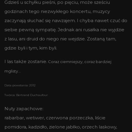
Gdzieś u schyłku pieśni, po pięciu, może sześciu
godzinach tego niezwykłego koncertu, muzycy
zaczynają słuchać się nawzajem. I chyba nawet czuć do
siebie pewną sympatię. Jednak ani rusałka nie wyjdzie
z lasu, ani druid do niego nie wejdzie. Zostaną tam,
gdzie byli i tym, kim byli.
I las także zostanie.
Coraz ciemniejszy, coraz bardziej
mglisty…
Data powstania: 2012
Twórca: Bertrand Duchaufour
Nuty zapachowe:
rabarbar, wetiwer, czerwona porzeczka, liście
pomidora, kadzidło, zielone jabłko, orzech laskowy,