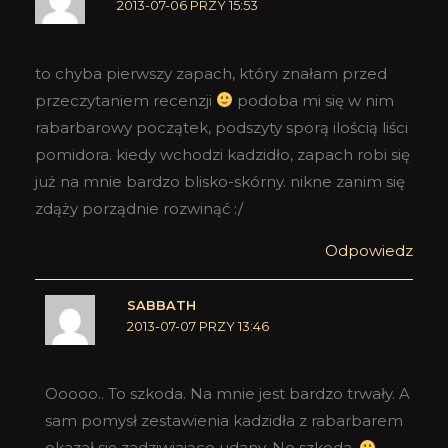
2013-07-06 PRZY 15:53
to chyba pierwszy zapach, który znałam przed
przeczytaniem recenzji
podoba mi się w nim
rabarbarowy początek, podszyty sporą ilością liści
pomidora. kiedy wchodzi kadzidło, zapach robi się
już na mnie bardzo blisko-skórny. nikne zanim się
zdąży porządnie rozwinąć :/
Odpowiedz
SABBATH
2013-07-07 PRZY 13:46
Ooooo.. To szkoda. Na mnie jest bardzo trwały. A
sam pomysł zestawienia kadzidła z rabarbarem
okazał się zadziwiająco udany. No szkoda.