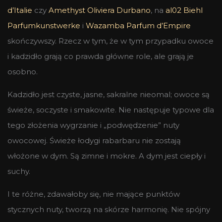
d’Italie
czy
Amethyst Oliviera Durbano
, na
al02 Biehl
Parfumkunstwerke
i
Wazamba Parfum d’Empire
skończywszy. Rzecz w tym, że w tym przypadku owoce
i kadzidło grają co prawda główne role, ale grają je
osobno.
Kadzidło jest czyste, jasne, sakralne nieomal; owoce są
świeże, soczyste i smakowite. Nie następuje typowe dla
tego złożenia wygrzanie i „podwędzenie” nuty
owocowej. Świeże łodygi rabarbaru nie zostają
włożone w dym. Są zimne i mokre. A dym jest ciepły i
suchy.
I te różne, zdawałoby się, nie mające punktów
stycznych nuty, tworzą na skórze harmonię. Nie spójny