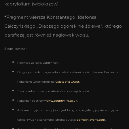
kapryfolium (wiciokrzew)
*
Fragment wiersza Konstantego Ildefonsa
Gałczyńskiego „Dlaczego ogórek nie śpiewa”, którego
parafrazą jest również nagłówek wpisu.
Źródła ilustracji:
Pierwsze zdjęcie: Vanity Fair.
Drugie pochodzi z wywiadu z właścicielami butiku Karlem Bradlem i
Robertem Gerstnerem na
Guest of a Guest
.
Trzecie reklamowe z materiałów prasowych butiku.
Rabarbar ze strony
www.countrylife.co.uk
.
Autorem zdjęć tancerzy (obu) jest fotograf specjalizujący się w zdjęciach
tancerzy Gene Schavione. Strona autora:
geneschiavone.com
.