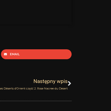
EMAIL
Następny
Następny wpis
es Déserts d’Orient część 2. Rose Nacree du Desert