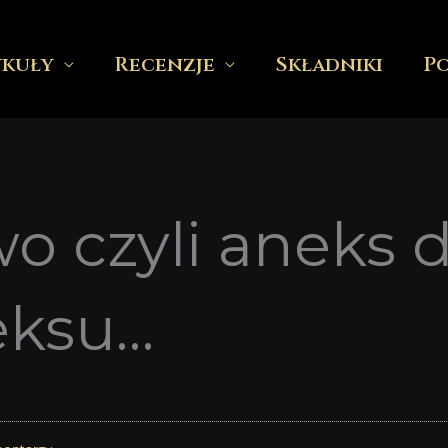
ykuły
Recenzje
Składniki
P
 czyli aneks 
eksu…