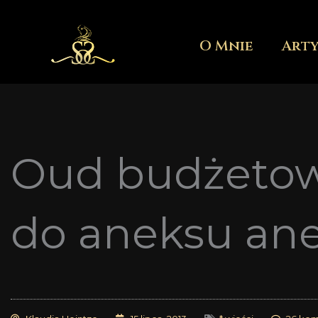
Przejdź
do
O Mnie
Art
treści
Oud budżetowo
do aneksu an