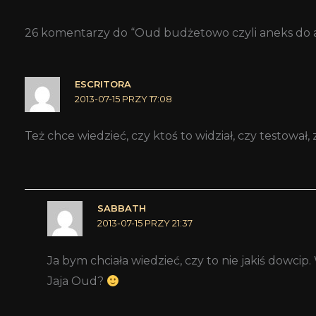
26 komentarzy do “Oud budżetowo czyli aneks do
ESCRITORA
2013-07-15 PRZY 17:08
Też chce wiedzieć, czy ktoś to widział, czy testował
SABBATH
2013-07-15 PRZY 21:37
Ja bym chciała wiedzieć, czy to nie jakiś dow
Jaja Oud?