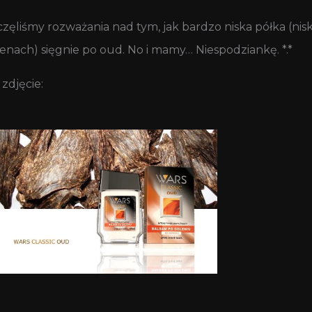
ęliśmy rozważania nad tym, jak bardzo niska półka (niska
enach) sięgnie po oud. No i mamy… Niespodziankę. *.*
 zdjęcie: