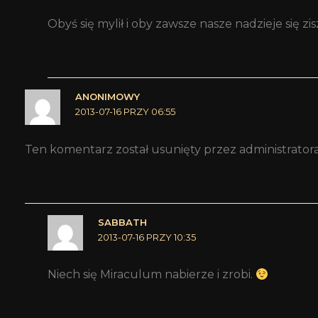
Obyś się mylił i oby zawsze nasze nadzieje się zi
ANONIMOWY
2013-07-16 PRZY 06:55
Ten komentarz został usunięty przez administratora
SABBATH
2013-07-16 PRZY 10:35
Niech się Miraculum nabierze i zrobi.