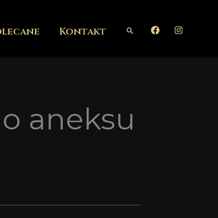
olecane
Kontakt
Szukaj
do aneksu