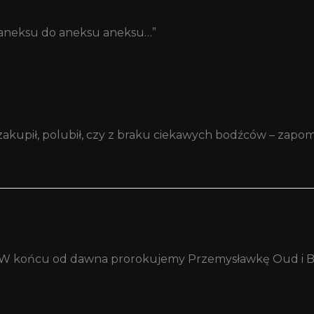
 aneksu do aneksu aneksu…”
, zakupił, polubił, czy z braku ciekawych bodźców – zapom
cip. W końcu od dawna prorokujemy Przemysławkę Oud i B