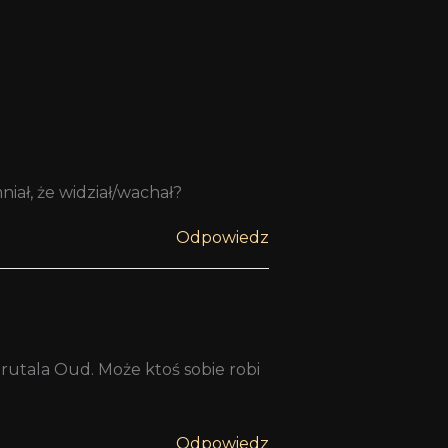
niał, że widział/wachał?
Odpowiedz
rutala Oud. Może ktoś sobie robi
Odpowiedz