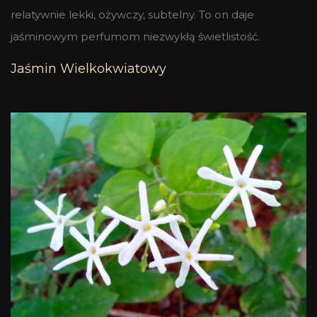
relatywnie lekki, ożywczy, subtelny. To on daje
jaśminowym perfumom niezwykłą świetlistość.
Jaśmin Wielkokwiatowy