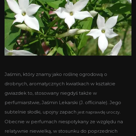
Jaśmin, który znamy jako roślinę ogrodową o
drobnych, aromatycznych kwiatkach w kształcie
gwiazdek to, stosowany niegdyś także w
perfumiarstwie, Jaśmin Lekarski (J. officinale). Jego
subtelnie słodki, upojny zapach
.
jest naprawdę uroczy
Obecnie w perfumach niespotykany ze względu na
relatywnie niewielką, w stosunku do poprzednich