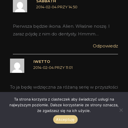
SABBATH
2014-02-04 PRZY 14:50
Pierwsza będzie ikona. Alien. Właśnie noszę. I
zaraz pójdę z nim do dentysty. Hmmm…
Odpowiedz
IWETTO
2014-02-04 PRZY 11:01
To ja będę wdzięczna za różaną serię w przyszłości
Jestem ciekawa co dla mnie odkryjesz
Ta strona korzysta z ciasteczek aby świadczyć usługi na
najwyższym poziomie. Dalsze korzystanie ze strony oznacza,
Odpowiedz
że zgadzasz się na ich użycie.
Akceptuję
SABBATH