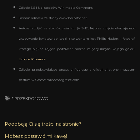
Zdjęcie 5,6 i 8 z zasobów Wikimedia Commons.
Jaśmin lekarski ze strony www.herbsfor.net
Autorem zdjęć ze zbiorów jaśminu (4, 9-12, 14) oraz zdjęcia ukazującego
wsypywanie kwiatów do kadzi z solwentem jest Philip Haslett – fotograf,
którego piękne zdjęcia podziwiać można między innymi w jego galerii
Unique Provence
.
Zdjęcie przedstawiające proces enfleurage z oficjalnej strony muzeum
perfum w Grasse:.museesdegrasse.com
* PRZEKROJOWO
Podobają Ci się treści na stronie?
Możesz postawić mi kawę!