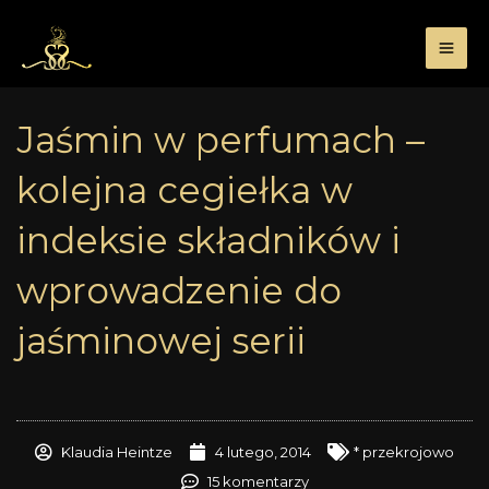
Przejdź
do
treści
Jaśmin w perfumach –
kolejna cegiełka w
indeksie składników i
wprowadzenie do
jaśminowej serii
Klaudia Heintze
4 lutego, 2014
* przekrojowo
15 komentarzy