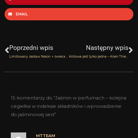
EMAIL
Prev
N
Poprzedni wpis
Następny wpis
Limitowany zestaw flakon + świeca Wonderwood wędruje do…
Królowa jest tylko jedna – Alien Thierry Mugler
15 komentarzy do “Jaśmin w perfumach – kolejna
cegiełka w indeksie składników i wprowadzenie
do jaśminowej serii”
MTTEAM