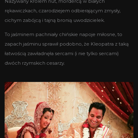
Nazywany królem nut, mordercą w białych
rękawiczkach, czarodziejem odbierającym zmysły,
cichym zabójcą i tajną bronią uwodzicielek.
To jaśminem pachniały chińskie napoje miłosne, to
zapach jaśminu sprawił podobno, że Kleopatra z taką
łatwością zawładnęła sercami (i nie tylko sercami)
dwóch rzymskich cesarzy.