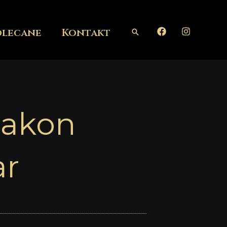
olecane
Kontakt
Szukaj
lakon
ar