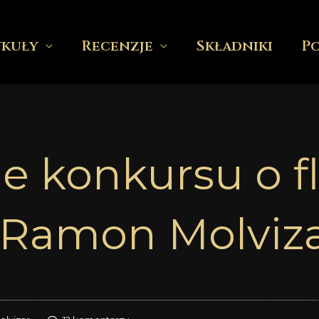
ykuły
Recenzje
Składniki
P
ie konkursu o f
 Ramon Molviz