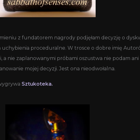
ieniu z fundatorem nagrody podjęłam decyzję o dyskwal
na uchybienia proceduralne. W trosce o dobre imię Autor
i, a nie zaplanowanymi próbami oszustwa nie podam ani
nowanie mojej decyzji. Jest ona nieodwołalna.
 wygrywa
Sztukoteka.