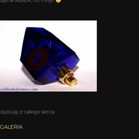
ęcia lepsze, niż moje.
iękuję z całego serca.
GALERIA