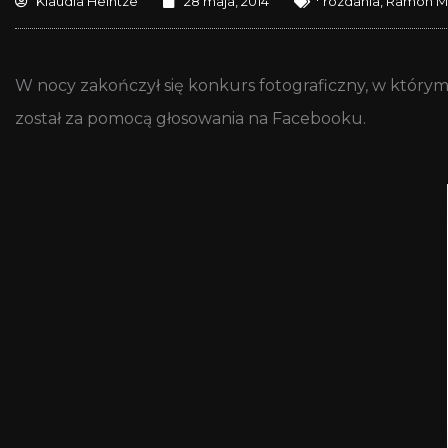
Klaudia Heintze
28 maja, 2014
* rozdania
,
Ramon Mo
W nocy zakończył się konkurs fotograficzny, w który
został za pomocą głosowania na Facebooku.