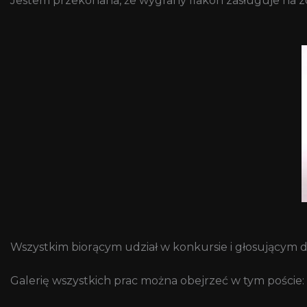
Jestem przekonana, że wygrany flakon zasługuje na zdj
Wszystkim biorącym udział w konkursie i głosującym dz
Galerię wszystkich prac można obejrzeć w tym poście: