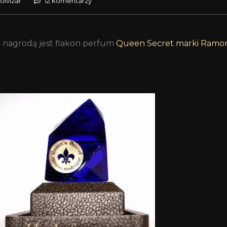
lvizar
12 komentarzy
m nagrodą jest flakon perfum
Queen Secret marki Ramon