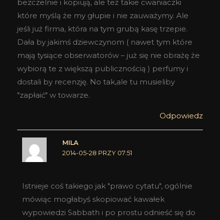
bezczelnie i kopiują, ale też takie cwaniaczki
które myślą że my głupie i nie zauważymy. Ale
jeśli już firma, która na tym grubą kasę trzepie.
Dała by jakimś dziewczynom ( nawet tym które
mają tysiące obserwatorów – już się nie obrażę że
wybiorą te z większą publicznością ) perfumy i
dostali by recenzję. No tak,ale tu musieliby
"zapłaić" w towarze.
Odpowiedz
MILA
2014-05-28 PRZY 07:51
Istnieje coś takiego jak "prawo cytatu", ogólnie
mówiąc mogłabyś skopiować kawałek
wypowiedzi Sabbath i po prostu odnieść się do