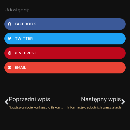
Udostępnij:
FACEBOOK
TWITTER
PINTEREST
EMAIL
Prev
N
Poprzedni wpis
Następny wpis
Rozstrzygnięcie konkursu o flakon Queen Secret Ramon Molvizar
Informacje o sobotnich warsztatach