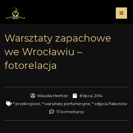
Przejdź
do
treści
Warsztaty zapachowe
we Wrocławiu –
fotorelacja
Klaudia Heintze
8 lipca, 2014
* przekrojowo
,
* warsztaty perfumeryjne
,
* zdjęcia flakonów
17 komentarzy