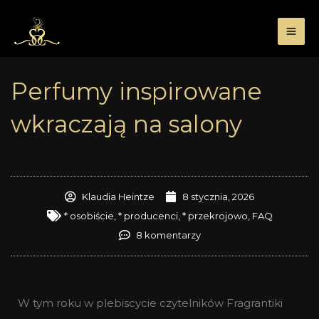
Przejdź
do
treści
Perfumy inspirowane
wkraczają na salony
Klaudia Heintze
8 stycznia, 2026
* osobiście
,
* producenci
,
* przekrojowo
,
FAQ
8 komentarzy
W tym roku w plebiscycie czytelników Fragrantiki