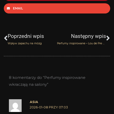
EMAIL
Prev
N
Poprzedni wpis
Następny wpis
Wpływ zapachu na mózg
Perfumy inspirowane – Lou de Pre Royal Rubis
8 komentarzy do “Perfumy inspirowane
wkraczają na salony”
ASIA
2026-01-08 PRZY 07:03