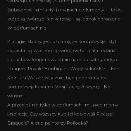
sędziego. Ocenia się „istotne podobieństwo”
(substancial similarity) i oryginalne elementy — takie,
które są twórcze i unikatowe – są jednak chronione.
W perfumach nie.
Z drugiej strony, jeśli uznamy, że kompozycja i styl
zapachu są własnością twórców, to… cała rodzina
zapachów fougere wpadnie nam do kategorii kopii
Fougere Royale Houbigant. Wody kolońskie, z Echt
Kölnisch Wasser włącznie, będą podróbkami
kompozycji Johanna Marii Fariny. A szypry… No
właśnie!
A przecież nie tylko w perfumach i muzyce mamy
inspiracje. Czy wszyscy kubiści kopiowali Picassa i
Braque’a? A drip painterzy Pollocka?