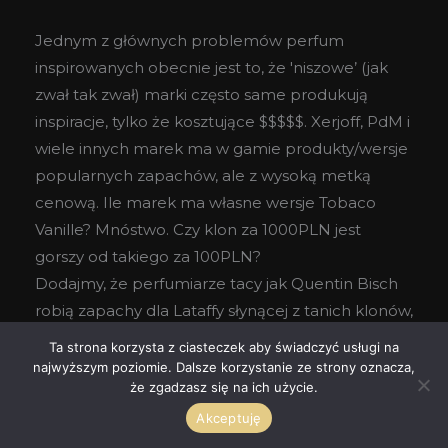
Jednym z głównych problemów perfum
inspirowanych obecnie jest to, że 'niszowe’ (jak
zwał tak zwał) marki często same produkują
inspiracje, tylko że kosztujące $$$$$. Xerjoff, PdM i
wiele innych marek ma w gamie produkty/wersje
popularnych zapachów, ale z wysoką metką
cenową. Ile marek ma własne wersje Tobaco
Vanille? Mnóstwo. Czy klon za 1000PLN jest
gorszy od takiego za 100PLN?
Dodajmy, że perfumiarze tacy jak Quentin Bisch
robią zapachy dla Lataffy słynącej z tanich klonów,
zachęcając jeszcze więcej osób do korzystania.
Ta strona korzysta z ciasteczek aby świadczyć usługi na
Czy np fantastyczny Meharees był klonem, czy po
najwyższym poziomie. Dalsze korzystanie ze strony oznacza,
że zgadzasz się na ich użycie.
prostu podobnych zapachem do Musc
Ravageur?
Akceptuję
Szkoda mi najbardziej w całej sprawie małych,