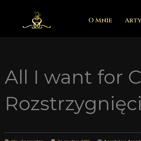
Przejdź
do
O Mnie
Art
treści
All I want for 
Rozstrzygnięc