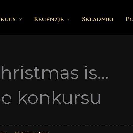
ykuły
Recenzje
Składniki
P
Christmas is…
ie konkursu