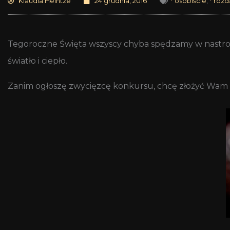
Klaudia Heintze
24 grudnia, 2016
* osobiście
,
* rozd
Tegoroczne Święta wszyscy chyba spędzamy w nastroju
światło i ciepło.
Zanim ogłoszę zwycięzcę konkursu, chcę złożyć Wam ż