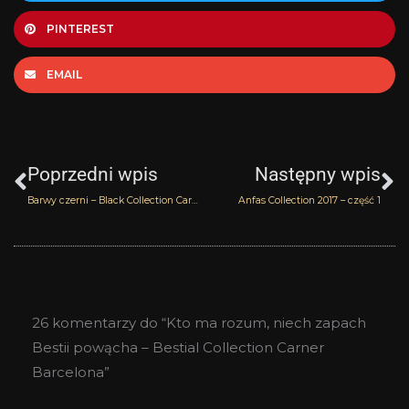
PINTEREST
EMAIL
Prev
N
Poprzedni wpis
Następny wpis
Barwy czerni – Black Collection Carner Barcelona
Anfas Collection 2017 – część 1
26 komentarzy do “Kto ma rozum, niech zapach
Bestii powącha – Bestial Collection Carner
Barcelona”