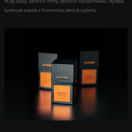
Nuty bazy: absolut mirry, absolut opoponaksu, styraks,
tynktura wanilii z Komorów, akord cybetu