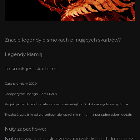
Znacie legendy o smokach pilnujących skarbów?
Legendy kłamią.
To smok jest skarbem.
Data premiery: 2020
Kompozytor: Rodrigo Flores-Roux
Projekcja: bardzo dobra, ale zarazem nienatrętna. To dobrze wychowany Smok
Trwałość: zależnie od warunków, ale raczej nie mniej niż porządne osiem godzin
Nuty zapachowe:
Nuty głowy: francuski cyprys, indyjski liść betelu, czarny