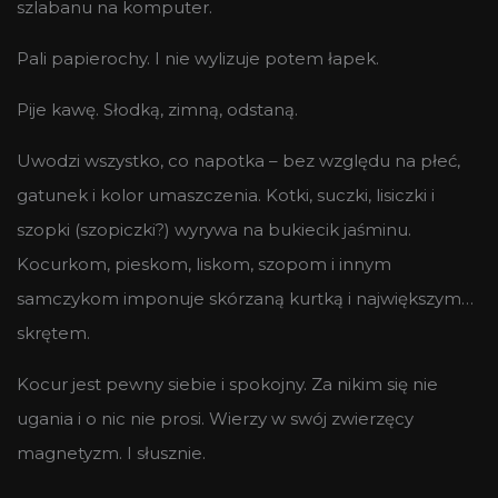
szlabanu na komputer.
Pali papierochy. I nie wylizuje potem łapek.
Pije kawę. Słodką, zimną, odstaną.
Uwodzi wszystko, co napotka – bez względu na płeć,
gatunek i kolor umaszczenia. Kotki, suczki, lisiczki i
szopki (szopiczki?) wyrywa na bukiecik jaśminu.
Kocurkom, pieskom, liskom, szopom i innym
samczykom imponuje skórzaną kurtką i największym…
skrętem.
Kocur jest pewny siebie i spokojny. Za nikim się nie
ugania i o nic nie prosi. Wierzy w swój zwierzęcy
magnetyzm. I słusznie.