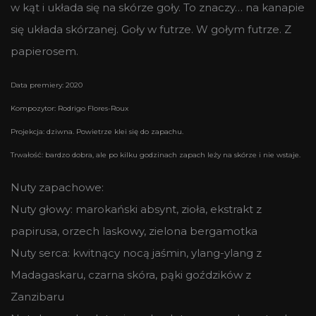
w kąt i układa się na skórze goły. To znaczy… na kanapie
się układa skórzanej. Goły w futrze. W gołym futrze. Z
papierosem.
Data premiery: 2020
Kompozytor: Rodrigo Flores-Roux
Projekcja: dziwna. Powietrze klei się do zapachu.
Trwałość: bardzo dobra, ale po kilku godzinach zapach leży na skórze i nie wstaje.
Nuty zapachowe:
Nuty głowy: marokański absynt, zioła, ekstrakt z
papirusa, orzech laskowy, zielona bergamotka
Nuty serca: kwitnący nocą jaśmin, ylang-ylang z
Madagaskaru, czarna skóra, pąki goździków z
Zanzibaru