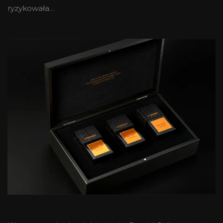
ryzykowała…