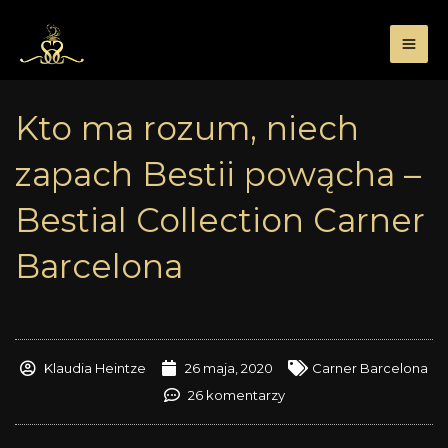
Przejdź
do
treści
Kto ma rozum, niech
zapach Bestii powącha –
Bestial Collection Carner
Barcelona
Klaudia Heintze
26 maja, 2020
Carner Barcelona
26 komentarzy