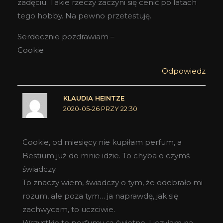
zadęciu. Takie rzeczy zaczyni się cenić po latach
tego hobby. Na pewno przetestuję.
Serdecznie pozdrawiam –
Cookie
Odpowiedz
KLAUDIA HEINTZE
2020-05-26 PRZY 22:30
Cookie, od miesięcy nie kupiłam perfum, a
Bestium już do mnie idzie. To chyba o czymś
świadczy.
To znaczy wiem, świadczy o tym, że odebrało mi
rozum, ale poza tym… ja naprawdę, jak się
zachwycam, to uczciwie.
Wszystkie te perfumy są świetne. Liczyłam na