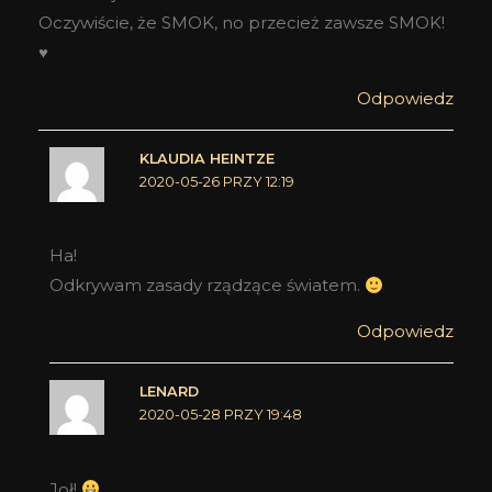
Oczywiście, że SMOK, no przecież zawsze SMOK!
♥
Odpowiedz
KLAUDIA HEINTZE
2020-05-26 PRZY 12:19
Ha!
Odkrywam zasady rządzące światem.
Odpowiedz
LENARD
2020-05-28 PRZY 19:48
Joł!