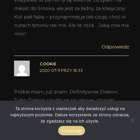
miłość do Smoka, ale jest za ładny, za klasyczny.
Kot pali fajkę – przynajmniej ja tak czuję, choć w
nutach tytoniu nie ma. Ale te róża… Jaką ona ma
moc!
Odpowiedz
COOKIE
2020-07-11 PRZY 16:33
Próbki mam, już znam. Definitywnie Drakon.
Tylko Drakon chodzi mi po głowie, chociaż
wszystkie trzy zapachy Bestial Collection
Ta strona korzysta z ciasteczek aby świadczyć usługi na
najwyższym poziomie. Dalsze korzystanie ze strony oznacza,
cechuje bardzo dobra jakość. Ale subiektywnie
że zgadzasz się na ich użycie.
to Drakon przemówił do mnie najmocniej, także
Akceptuję
parametrami.