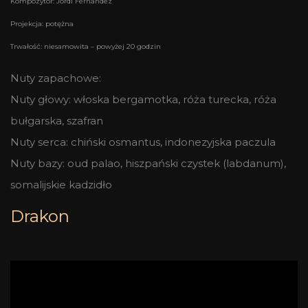
Kompozytor: Jordi Fernández
Projekcja: potężna
Trwałość: niesamowita – powyżej 20 godzin
Nuty zapachowe:
Nuty głowy: włoska bergamotka, róża turecka, róża
bułgarska, szafran
Nuty serca: chiński osmantus, indonezyjska paczula
Nuty bazy: oud palao, hiszpański czystek (labdanum),
somalijskie kadzidło
Drakon