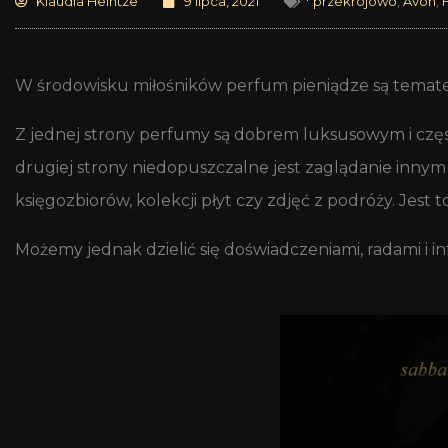
Klaudia Heintze
9 lipca, 2021
* przekrojowo
,
Avon
,
W środowisku miłośników perfum pieniądze są temate
Z jednej strony perfumy są dobrem luksusowym i częst
drugiej strony niedopuszczalne jest zaglądanie innym 
księgozbiorów, kolekcji płyt czy zdjęć z podróży. Jes
Możemy jednak dzielić się doświadczeniami, radami i in