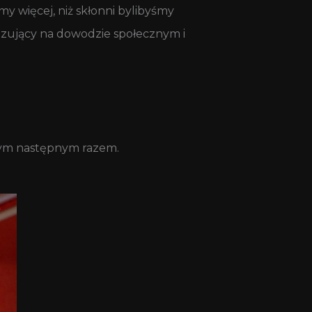
y więcej, niż skłonni bylibyśmy
bazujący na dowodzie społecznym i
szym następnym razem.