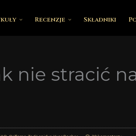
ykuły
Recenzje
Składniki
P
k nie stracić n