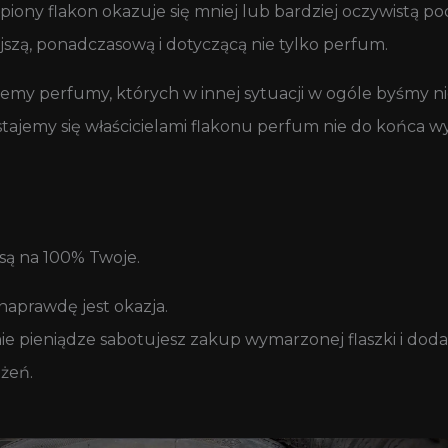
kupiony flakon okazuje się mniej lub bardziej oczywistą p
jszą, ponadczasową i dotyczącą nie tylko perfum.
emy perfumy, których w innej sytuacji w ogóle byśmy nie
stajemy się właścicielami flakonu perfum nie do końca 
 są na 100% Twoje.
o naprawdę jest okazja.
na nie pieniądze sabotujesz zakup wymarzonej flaszki i d
eżeń.