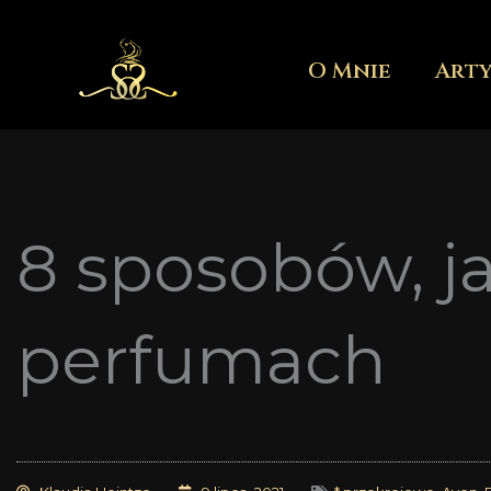
Przejdź
do
O Mnie
Art
treści
8 sposobów, ja
perfumach