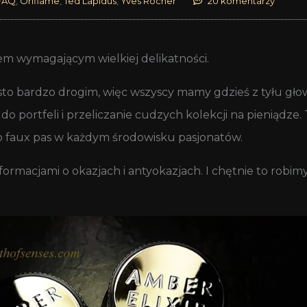
FAQ
,
Oriflame
,
Ted Lapidus
,
Yves Rocher
20 komentarzy
m wymagającym wielkiej delikatności.
o bardzo drogim, więc wszyscy mamy gdzieś z tyłu głowy
do portfeli i przeliczanie cudzych kolekcji na pieniądze
t to faux pas w każdym środowisku pasjonatów.
formacjami o okazjach i antyokazjach. I chętnie to robimy