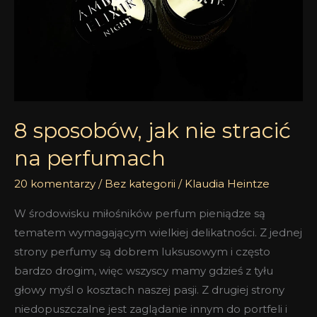
nie
stracić
na
perfumach
8 sposobów, jak nie stracić
na perfumach
20 komentarzy
/
Bez kategorii
/
Klaudia Heintze
W środowisku miłośników perfum pieniądze są
tematem wymagającym wielkiej delikatności. Z jednej
strony perfumy są dobrem luksusowym i często
bardzo drogim, więc wszyscy mamy gdzieś z tyłu
głowy myśl o kosztach naszej pasji. Z drugiej strony
niedopuszczalne jest zaglądanie innym do portfeli i