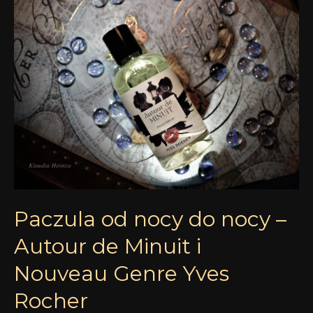
Paczula
od
nocy
do
nocy
–
Autour
de
Minuit
i
Nouveau
Paczula od nocy do nocy –
Genre
Yves
Autour de Minuit i
Rocher
Nouveau Genre Yves
Rocher