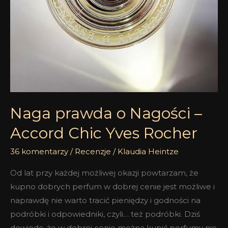
Rocher
Naga prawda o Nagości –
Accord Chic Yves Rocher
36 komentarzy
/
Recenzje
/
Klaudia Heintze
Od lat przy każdej możliwej okazji powtarzam, że
kupno dobrych perfum w dobrej cenie jest możliwe i
naprawdę nie warto tracić pieniędzy i godności na
podróbki i odpowiedniki, czyli… też podróbki. Dziś
dowiodę, że w dobrej cenie można kupić perfumy nie