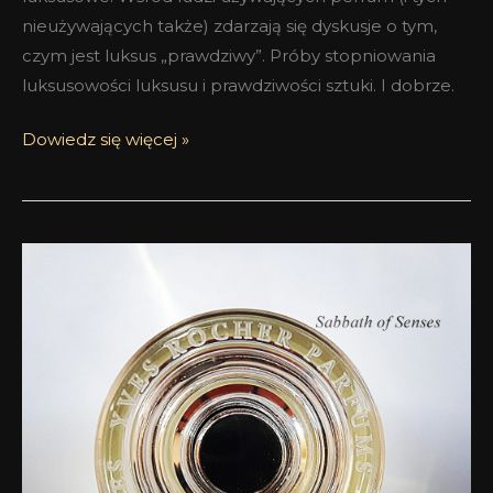
nieużywających także) zdarzają się dyskusje o tym,
czym jest luksus „prawdziwy”. Próby stopniowania
luksusowości luksusu i prawdziwości sztuki. I dobrze.
Dowiedz się więcej »
Naga
prawda
o
Nagości
–
Accord
Chic
Yves