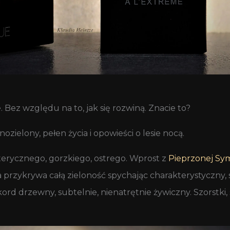
Bez względu na to, jak się rozwiną. Znacie to?
nozielony, pełen życia i opowieści o lesie nocą.
erycznego, gorzkiego, ostrego. Wprost z
Pieprzonej Sym
ykrywa całą zieloność spychając charakterystyczny, st
akord drzewny, subtelnie, nienatrętnie żywiczny. Szorstk