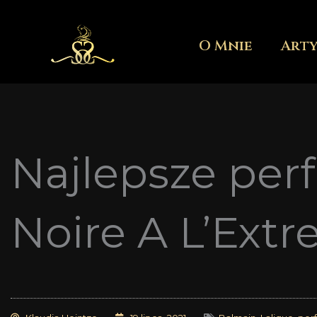
Przejdź
do
O Mnie
Art
treści
Najlepsze perf
Noire A L’Ext