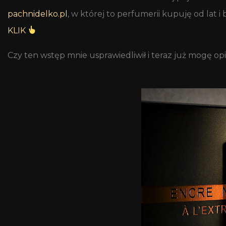
pachnidelko.pl
, w której to perfumerii kupuję od lat i
KLIK
Czy ten wstęp mnie usprawiedliwił i teraz już mogę op