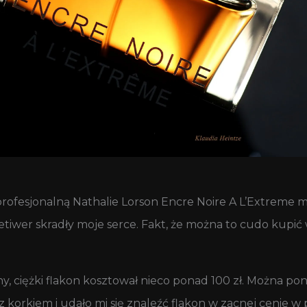
profesjonalną Nathalie Lorson Encre Noire A L’Extreme m
etiwer skradły moje serce. Fakt, że można to cudo kupić 
y, ciężki flakon kosztował nieco ponad 100 zł. Można pon
z korkiem i udało mi się znaleźć flakon w zacnej cenie w