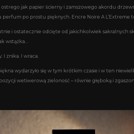
u ostrego jak papier ścierny i zamszowego akordu drzew
niu perfum po prostu pięknych. Encre Noire A L’Extreme 
nie i ostatecznie odcięte od jakichkolwiek sakralnych sko
 jak wstążka…
I znika. I wraca.
iękna wydarzyło się w tym krótkim czasie i w ten niewielki
ycji wetiwerową zieloność – równie głęboką i zgaszoną