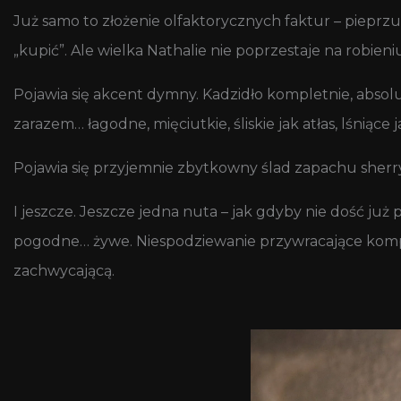
Już samo to złożenie olfaktorycznych faktur – pieprz
„kupić”. Ale wielka Nathalie nie poprzestaje na robie
Pojawia się akcent dymny. Kadzidło kompletnie, absolut
zarazem… łagodne, mięciutkie, śliskie jak atłas, lśniące
Pojawia się przyjemnie zbytkowny ślad zapachu sherry. 
I jeszcze. Jeszcze jedna nuta – jak gdyby nie dość już p
pogodne… żywe. Niespodziewanie przywracające kompoz
zachwycającą.