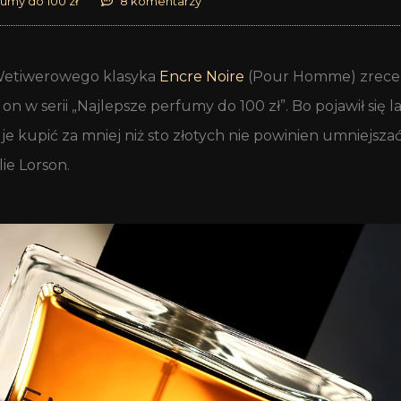
fumy do 100 zł
8 komentarzy
 Wetiwerowego klasyka
Encre Noire
(Pour Homme) zrecen
 on w serii „Najlepsze perfumy do 100 zł”. Bo pojawił się l
je kupić za mniej niż sto złotych nie powinien umniejsza
ie Lorson.