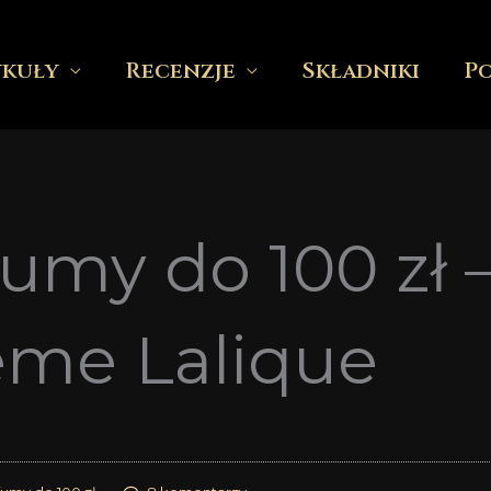
ykuły
Recenzje
Składniki
P
umy do 100 zł 
reme Lalique