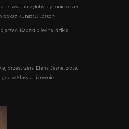
nego wystarczyłoby, by mnie urzec i
to pokaz kunsztu Lorson.
jarzeń. Kadzidło leśne, dzikie i
ej przestrzeni. Elemi. Jasne, złote,
, co w klasyku i równie