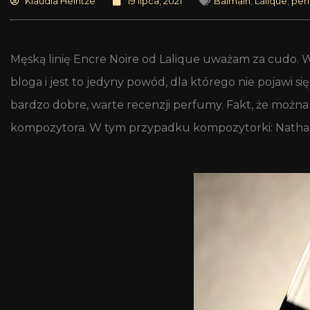
Klaudia Heintze
19 lipca, 2021
Balmain
,
Lalique
,
per
Męską linię Encre Noire od Lalique uważam za cudo.
bloga i jest to jedyny powód, dla którego nie pojawi się
bardzo dobre, warte recenzji perfumy. Fakt, że można 
kompozytora. W tym przypadku kompozytorki: Nathal