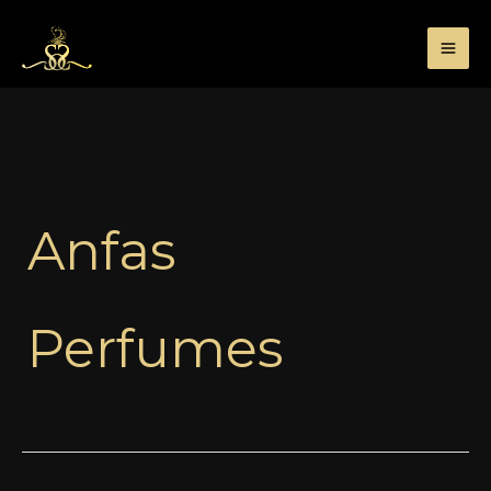
Przejdź
do
treści
Anfas
Perfumes