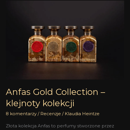
Anfas
Gold
Collection
–
klejnoty
kolekcji
Anfas Gold Collection –
klejnoty kolekcji
8 komentarzy
/
Recenzje
/
Klaudia Heintze
Złota kolekcja Anfas to perfumy stworzone przez