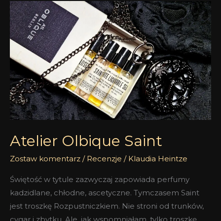
Atelier
Olbique
Saint
Atelier Olbique Saint
Zostaw komentarz
/
Recenzje
/
Klaudia Heintze
Świętość w tytule zazwyczaj zapowiada perfumy
kadzidlane, chłodne, ascetyczne. Tymczasem Saint
jest troszkę Rozpustniczkiem. Nie stroni od trunków,
cygar i zbytku. Ale, jak wspomniałam, tylko troszkę.