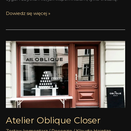
Dowiedz się więcej »
Atelier
Oblique
Closer
Atelier Oblique Closer
Zostaw komentarz
/
Recenzje
/
Klaudia Heintze