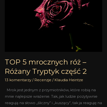
róż
–
Różany
Tryptyk
część
2
TOP 5 mrocznych róż –
Różany Tryptyk część 2
13 komentarzy
/
Recenzje
/
Klaudia Heintze
Mrok jest jednym z przymiotników, które robią na
mnie najlepsze wrażenie. Tak, jak ludzie pozytywnie
reagują na słowo „śliczny” i „kuszący”, tak ja reaguję na