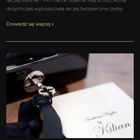
raczej średnie… Po marce Juliette Has a Gun, która
dotychczas wypuszczała raczej bezpieczne (żeby
Dowiedz się więcej »
Kilian
Pure
Oud
i
agarowe
nowiny