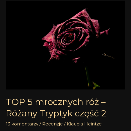
TOP
5
mrocznych
róż
–
Różany
Tryptyk
część
2
TOP 5 mrocznych róż –
Różany Tryptyk część 2
13 komentarzy
/
Recenzje
/
Klaudia Heintze