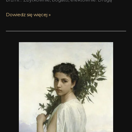
Dowiedz się więcej »
Czyżby
ńjusy?
;-)