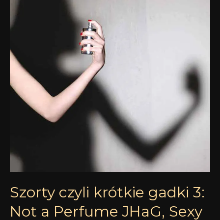
gadki
3:
Not
a
Perfume
JHaG,
Sexy
Turtleneck
Smell
Bent
i
Omniscent
Yosh
Szorty czyli krótkie gadki 3:
Not a Perfume JHaG, Sexy