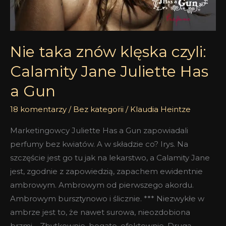
Nie taka znów klęska czyli:
Calamity Jane Juliette Has
a Gun
18 komentarzy
/
Bez kategorii
/
Klaudia Heintze
Marketingowcy Juliette Has a Gun zapowiadali
perfumy bez kwiatów. A w składzie co? Irys. Na
szczęście jest go tu jak na lekarstwo, a Calamity Jane
jest, zgodnie z zapowiedzią, zapachem ewidentnie
ambrowym. Ambrowym od pierwszego akordu.
Ambrowym bursztynowo i ślicznie. *** Niezwykłe w
ambrze jest to, że nawet surowa, nieozdobiona
brzmi… Zbytkownie, bogato, efektownie. Drugą