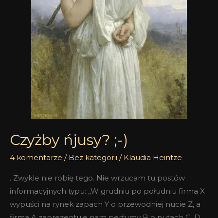
Czyżby ńjusy? ;-)
4 komentarze
/
Bez kategorii
/
Klaudia Heintze
. Zwykle nie robię tego. Nie wrzucam tu postów
informacyjnych typu: „W grudniu po południu firma X
wypuści na rynek zapach Y o przewodniej nucie Z, a
firma A zaprezentuje nam perfumy B o nutach C, D