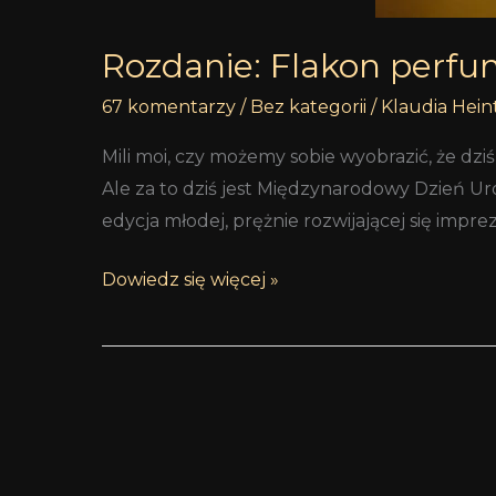
Rozdanie: Flakon perfu
67 komentarzy
/
Bez kategorii
/
Klaudia Hein
Mili moi, czy możemy sobie wyobrazić, że dzi
Ale za to dziś jest Międzynarodowy Dzień Ur
edycja młodej, prężnie rozwijającej się imprez
Dowiedz się więcej »
Zapachy
mad
et