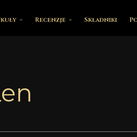
ykuły
Recenzje
Składniki
P
Len