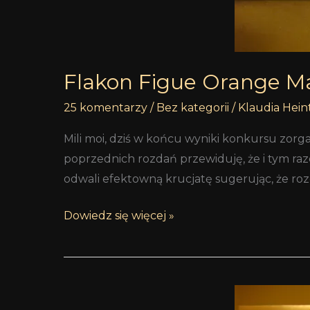
Flakon Figue Orange M
25 komentarzy
/
Bez kategorii
/
Klaudia Hein
Mili moi, dziś w końcu wyniki konkursu zor
poprzednich rozdań przewiduję, że i tym ra
odwali efektowną krucjatę sugerując, że rozd
Dowiedz się więcej »
Rozdanie: