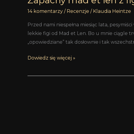
Zapachy mad et len z fi
14 komentarzy
/
Recenzje
/
Klaudia Heintze
Przed nami niespełna miesiąc lata, pesymiści
lekkie figi od Mad et Len. Bo u mnie ciągle
„opowiedziane” tak dosłownie i tak wszechst
Dowiedz się więcej »
Mad
et
Len:
Santalum,
Poivre,