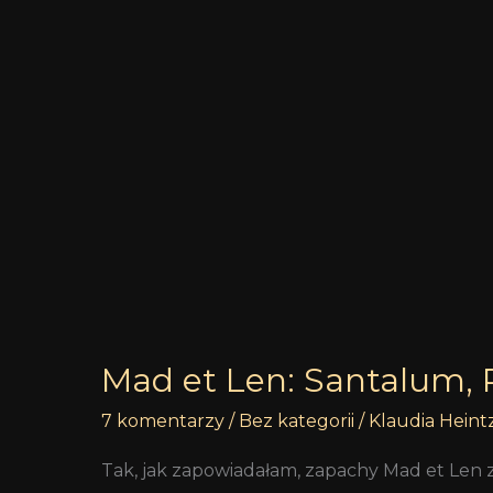
Lotus
&
Ambre
Mad et Len: Santalum, 
7 komentarzy
/
Bez kategorii
/
Klaudia Heint
Tak, jak zapowiadałam, zapachy Mad et Len z