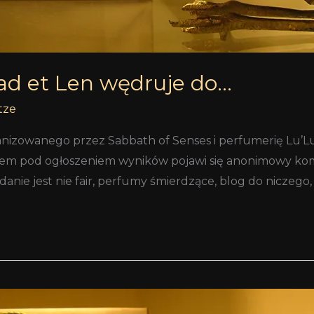
ad et Len wędruje do…
tze
ganizowanego przez Sabbath of Senses i perfumerię Lu
zem pod ogłoszeniem wyników pojawi się anonimowy komen
anie jest nie fair, perfumy śmierdzące, blog do niczego, 