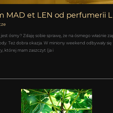
m MAD et LEN od perfumerii 
tze
ś jest ósmy? Zdaję sobie sprawę, że na ósmego właśnie za
ody. Też dobra okazja. W miniony weekend odbywały się 
y, której mam zaszczyt (ja i