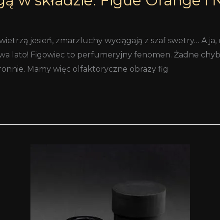
gą w składzie: Figue Orange i
 wietrzą jesień, zmarzluchy wyciągają z szaf swetry… A j
 trwa lato! Figowiec to perfumeryjny fenomen. Żadne ch
ronnie. Mamy więc olfaktoryczne obrazy fig