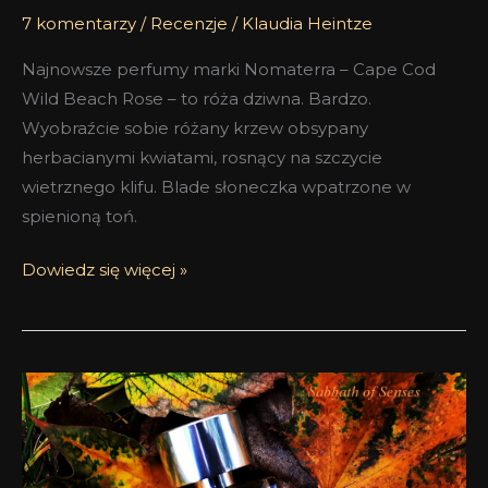
7 komentarzy
/
Recenzje
/
Klaudia Heintze
Najnowsze perfumy marki Nomaterra – Cape Cod
Wild Beach Rose – to róża dziwna. Bardzo.
Wyobraźcie sobie różany krzew obsypany
herbacianymi kwiatami, rosnący na szczycie
wietrznego klifu. Blade słoneczka wpatrzone w
spienioną toń.
Dowiedz się więcej »
To,
co
najpiękniejsze
jesienią: