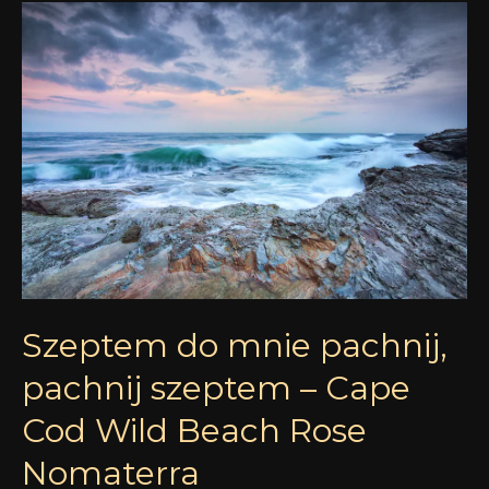
Szeptem
do
mnie
pachnij,
pachnij
szeptem
–
Cape
Cod
Wild
Beach
Szeptem do mnie pachnij,
Rose
Nomaterra
pachnij szeptem – Cape
Cod Wild Beach Rose
Nomaterra