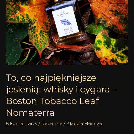
whisky
i
cygara
–
Boston
Tobacco
Leaf
Nomaterra
To, co najpiękniejsze
jesienią: whisky i cygara –
Boston Tobacco Leaf
Nomaterra
6 komentarzy
/
Recenzje
/
Klaudia Heintze