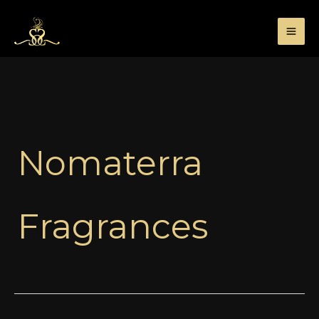
Przejdź
do
treści
Nomaterra
Fragrances