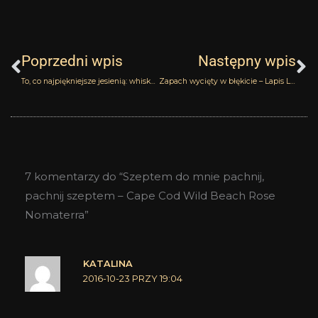
Prev
N
Poprzedni wpis
Następny wpis
To, co najpiękniejsze jesienią: whisky i cygara – Boston Tobacco Leaf Nomaterra
Zapach wycięty w błękicie – Lapis Lazuli Olivier Durbano
7 komentarzy do “Szeptem do mnie pachnij,
pachnij szeptem – Cape Cod Wild Beach Rose
Nomaterra”
KATALINA
2016-10-23 PRZY 19:04