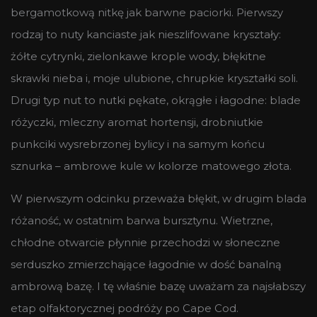
bergamotkową nitkę jak barwne paciorki. Pierwszy
rodzaj to nuty kanciaste jak nieszlifowane kryształy:
żółte cytrynki, zielonkawe krople wody, błękitne
skrawki nieba i, moje ulubione, chrupkie kryształki soli.
Drugi typ nut to nutki pękate, okrągłe i łagodne: blade
różyczki, mleczny aromat hortensji, drobniutkie
punkciki wysrebrzonej bylicy i na samym końcu
sznurka – ambrowe kule w kolorze matowego złota.
W pierwszym odcinku przeważa błękit, w drugim blada
różaność, w ostatnim barwa bursztynu. Wietrzne,
chłodne otwarcie płynnie przechodzi w słoneczne
serduszko zmierzchające łagodnie w dość banalną
ambrową bazę. I tę właśnie bazę uważam za najsłabszy
etap olfaktorycznej podróży po Cape Cod.