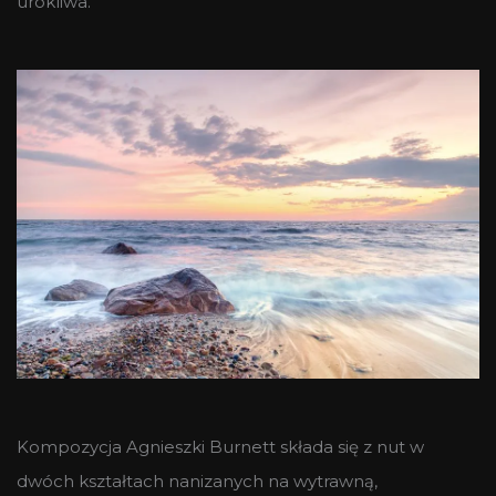
urokliwa.
Kompozycja Agnieszki Burnett składa się z nut w
dwóch kształtach nanizanych na wytrawną,