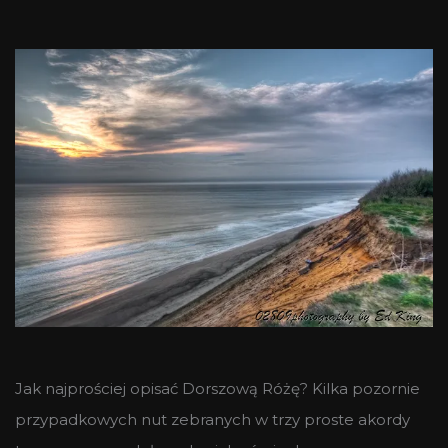
Jak najprościej opisać Dorszową Różę? Kilka pozornie
przypadkowych nut zebranych w trzy proste akordy