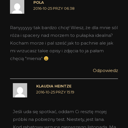
POLA
2016-10-25 PRZY 06:38
Ranyyyyyy tak bardzo chcę! Wiesz, że dla mnie sól
róża i spacery nad morzem to pułapka idealna?
Kocham morze i pal sześć jak to pachnie ale jak
mi wrzucasz takie opisy i zdjęcia to ja pałam
chęcią "mienia"
Odpowiedz
KLAUDIA HEINTZE
2016-10-25 PRZY 15:19
Jeśli uda się spotkać, oddam Ci resztę mojej
próbki na pobieżny test. Niestety, jest lana.
Kod rabatowy wrzucę pierwszego listopada. Ma