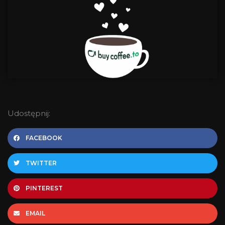
Udostępnij:
FACEBOOK
TWITTER
PINTEREST
EMAIL