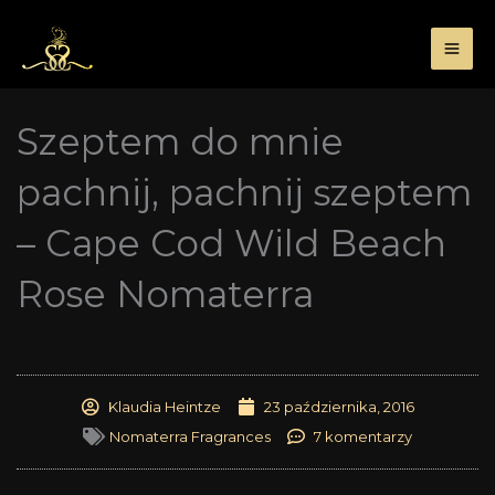
Przejdź
do
treści
Szeptem do mnie
pachnij, pachnij szeptem
– Cape Cod Wild Beach
Rose Nomaterra
Klaudia Heintze
23 października, 2016
Nomaterra Fragrances
7 komentarzy