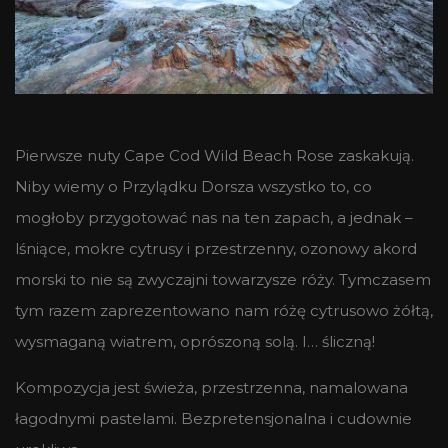
Pierwsze nuty Cape Cod Wild Beach Rose zaskakują.
Niby wiemy o Przylądku Dorsza wszystko to, co
mogłoby przygotować nas na ten zapach, a jednak –
lśniące, mokre cytrusy i przestrzenny, ozonowy akord
morski to nie są zwyczajni towarzysze róży. Tymczasem
tym razem zaprezentowano nam różę cytrusowo żółtą,
wysmaganą wiatrem, oprószoną solą. I… śliczną!
Kompozycja jest świeża, przestrzenna, namalowana
łagodnymi pastelami. Bezpretensjonalna i cudownie