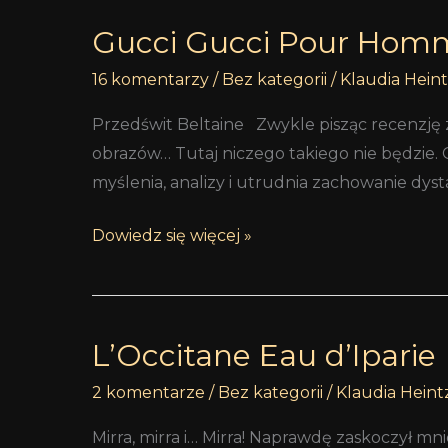
Gucci Gucci Pour Hom
Gucci
Gucci
16 komentarzy
/
Bez kategorii
/
Klaudia Hein
Pour
Homme
Przedświt Beltaine Zwykle pisząc recenzję 
obrazów… Tutaj niczego takiego nie będzie. 
myślenia, analizy i utrudnia zachowanie dyst
Dowiedz się więcej »
L’Occitane Eau d’Iparie
L’Occitane
Eau
2 komentarze
/
Bez kategorii
/
Klaudia Heint
d’Iparie
Mirra, mirra i… Mirra! Naprawdę zaskoczył m