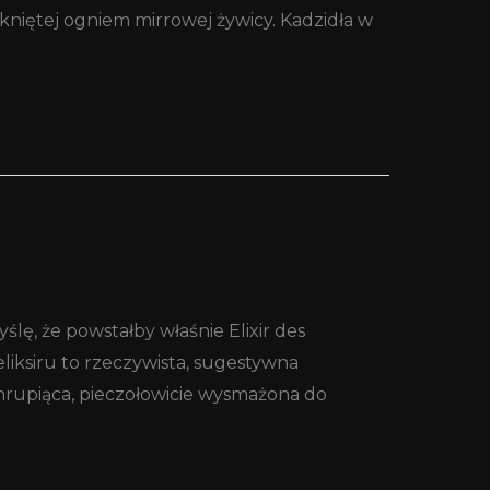
tkniętej ogniem mirrowej żywicy. Kadzidła w
lę, że powstałby właśnie Elixir des
eliksiru to rzeczywista, sugestywna
hrupiąca, pieczołowicie wysmażona do