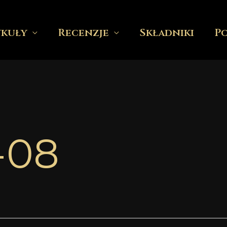
ykuły
Recenzje
Składniki
P
-08