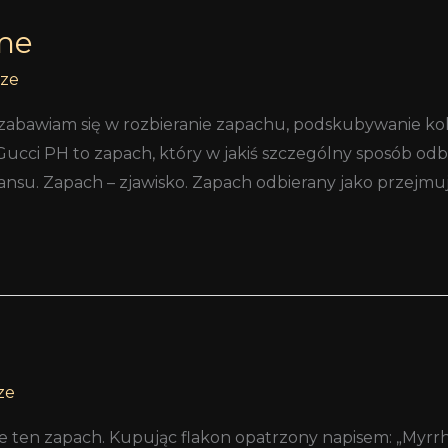
me
tze
zabawiam się w rozbieranie zapachu, podskubywanie kole
Gucci PH to zapach, który w jakiś szczególny sposób od
ansu. Zapach – zjawisko. Zapach odbierany jako przejmują
ze
nie ten zapach. Kupując flakon opatrzony napisem: „Myrr