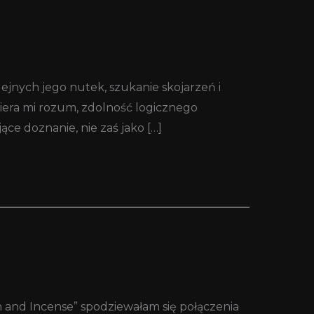
jnych jego nutek, szukanie skojarzeń i
biera mi rozum, zdolność logicznego
ce doznanie, nie zaś jako […]
h and Incense” spodziewałam się połączenia