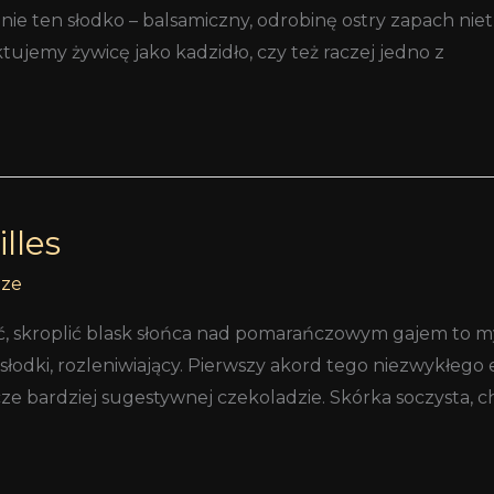
nie ten słodko – balsamiczny, odrobinę ostry zapach nie
tujemy żywicę jako kadzidło, czy też raczej jedno z
lles
tze
, skroplić blask słońca nad pomarańczowym gajem to myś
, słodki, rozleniwiający. Pierwszy akord tego niezwykłego 
 bardziej sugestywnej czekoladzie. Skórka soczysta, c