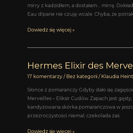
mirry z kadzidłem, a dostałam… mirrę. Dokład
Eau dIparie nie czuję wcale. Chyba, że potrak
Dowiedz się więcej »
Hermes Elixir des Mervei
Hermes
Elixir
17 komentarzy
/
Bez kategorii
/
Klaudia Hein
des
Merveilles
Słońce z pomarańczy Gdyby dało się zagęścić
Merveilles – Eliksir Cudów. Zapach jest gęsty
kandyzowana skórka pomarańczowa w jeszcze
przezroczystości niemal; czekolada zaś
Dowiedz się więcej »