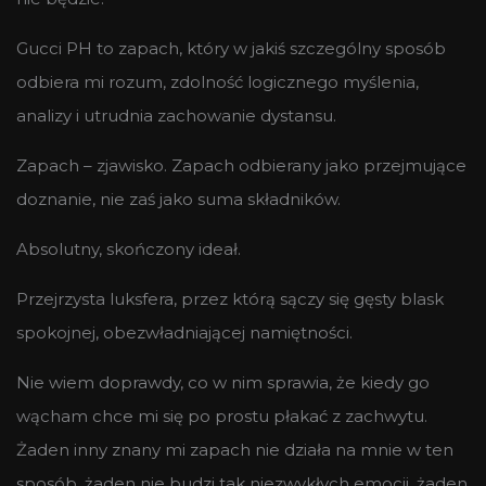
Gucci PH to zapach, który w jakiś szczególny sposób
odbiera mi rozum, zdolność logicznego myślenia,
analizy i utrudnia zachowanie dystansu.
Zapach – zjawisko. Zapach odbierany jako przejmujące
doznanie, nie zaś jako suma składników.
Absolutny, skończony ideał.
Przejrzysta luksfera, przez którą sączy się gęsty blask
spokojnej, obezwładniającej namiętności.
Nie wiem doprawdy, co w nim sprawia, że kiedy go
wącham chce mi się po prostu płakać z zachwytu.
Żaden inny znany mi zapach nie działa na mnie w ten
sposób, żaden nie budzi tak niezwykłych emocji, żaden