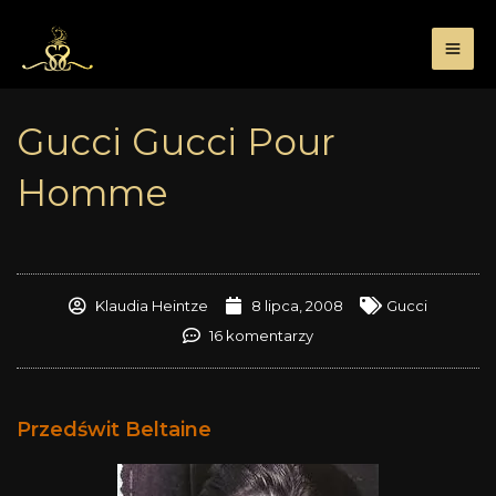
Przejdź
do
treści
Gucci Gucci Pour
Homme
Klaudia Heintze
8 lipca, 2008
Gucci
16 komentarzy
Przedświt Beltaine