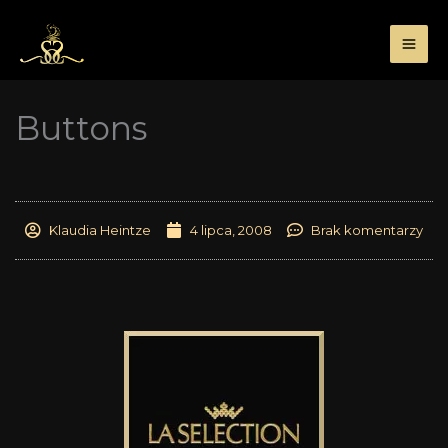
Przejdź
do
treści
Buttons
Klaudia Heintze
4 lipca, 2008
Brak komentarzy