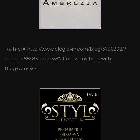
<a href=”http://www.bloglovin.com/blog/3736202/?
claim=b88s85umm5w”>Follow my blog with
Bloglovin</a>