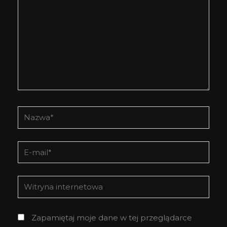
Nazwa*
E-
mail*
Witryna
internetowa
Zapamiętaj moje dane w tej przeglądarce