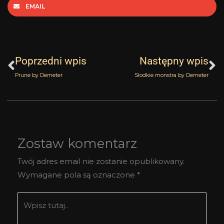
EMAIL
Prev
N
Poprzedni wpis
Następny wpis
Prune by Demeter
Słodkie monstra by Demeter
Zostaw komentarz
Twój adres email nie zostanie opublikowany.
Wymagane pola są oznaczone
*
Wpisz
tutaj..