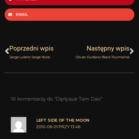
EMAIL
Prev
N
Poprzedni wpis
Następny wpis
Serge Lutens Serge Noire
Olivier Durbano Black Tourmaline
10 komentarzy do “Diptyque Tam Dao”
LEFT SIDE OF THE MOON
2010-06-01 PRZY 13:46