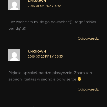
UNKNOWN
2016-01-06 PRZY 10:55
…aż zachciało mi się go powąchać:))) tego "miśka
pandę" :)))
Odpowiedz
UNKNOWN
2016-03-25 PRZY 06:55
Pięknie opisałaś, bardzo plastycznie. Znam ten
zapach i trafiłaś w sedno albo w serce
Odpowiedz