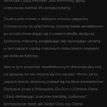
samo jak czysty ekstrakt. Jest kremowy, gęsty,
orzechowy niemal. Po prostu totalny.
Trudno jest mówić o dalszym rozwoju zapachu.
Umoszczony na szlachetnej, różanej bazie sandałowiec
po prostu trwa, stając się z czasem słodki, słodyczą
żywiczną, mleczną, pogłębiając się i spowijając ubraną
w ten zapach osobę matowym obłoczkiem miękkim
jak królicze futerko.
Jest w tym pozornie nieefektownym drewniaczku coś,
co sprawia, że nie można się mu oprzeć. Mimo, że to
zapach stricte drzewny znalazł się na liście bestselerów
Diptyque (wraz z Philosykos, Do Son i L’Ombre Dans
L’Eau) deklasując znacznie bardziej „ludziowe”
kompozycje, takie jak Jardin Clos, czy Olene.