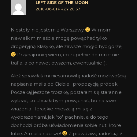
LEFT SIDE OF THE MOON
2010-06-01 PRZY 20:37
Niestety, nie jestem z Warszawy
W moim
niewielkim mieście mogę powąchać tylko
drogeryjną klasykę, ale zawsze mogło być gorzej
Przynajmniej wiem, co zupełnie do mnie nie
trafia, a co nawet owszem, ewentualnie ;).
Ależ sprawiłaś mi niesamowitą radość możliwością
napisania maila do Ciebie i propozycją próbek.
Poczekaj jeszcze troszkę, postaram się starannie
wybrać, co chciałabym powąchać, bo na razie
wrażenia literackie mieszają mi się z
wyobrażeniami, jak "to" pachnie, a do tego
dochodzi próba uświadomienia sobie nut, które
lubię. A maila napiszę!
Z prawdziwą radością! ^