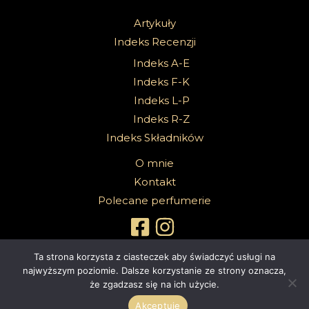
Artykuły
Indeks Recenzji
Indeks A-E
Indeks F-K
Indeks L-P
Indeks R-Z
Indeks Składników
O mnie
Kontakt
Polecane perfumerie
Ta strona korzysta z ciasteczek aby świadczyć usługi na
najwyższym poziomie. Dalsze korzystanie ze strony oznacza,
że zgadzasz się na ich użycie.
Copyright 2026 @Sabbath Of Senses |
Z dumą wspierane przez
4ec.eu - strony www i sklepy internetowe
Akceptuję