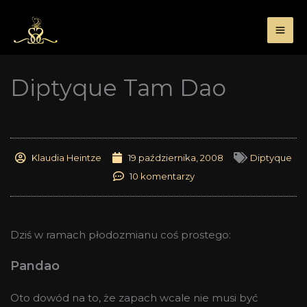
Przejdź
do
treści
Diptyque Tam Dao
Klaudia Heintze
19 października, 2008
Diptyque
10 komentarzy
Dziś w ramach płodozmianu coś prostego:
Pandao
Oto dowód na to, że zapach wcale nie musi być